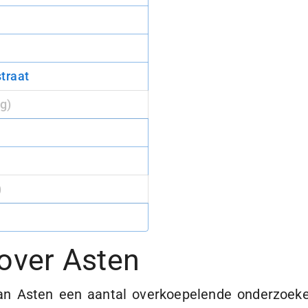
traat
g)
)
over
Asten
an Asten een aantal overkoepelende onderzoeke