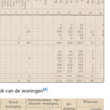
4
uik van de woningen
.