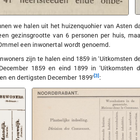
nen we halen uit het huizenquohier van Asten dat
 een gezinsgrootte van 6 personen per huis, ma
n Ommel een inwonertal wordt genoemd.
nwoners zijn te halen eind 1859 in 'Uitkomsten der 
ecember 1859 en eind 1899 in 'Uitkomsten der a
3
een en dertigsten December 1899'
: