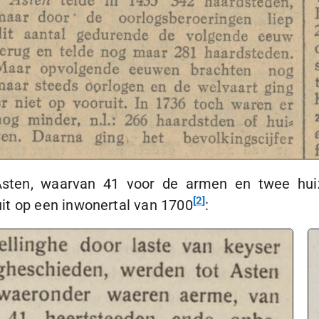
 Asten, waarvan 41 voor de armen en twee hu
2
it op een inwonertal van 1700
: