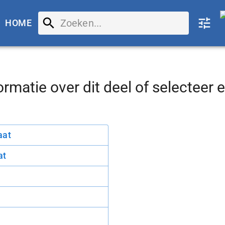
HOME
ormatie over
dit deel
of selecteer 
aat
at