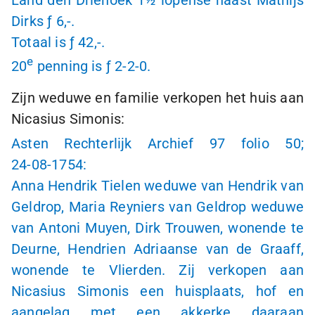
Land den Driehoek
1½ lopense
naast Mathijs
Dirks
ƒ 6,-.
Totaal is
ƒ 42,-.
e
20
penning is
ƒ 2-2-0
.
Zijn weduwe en familie verkopen het huis aan
Nicasius Simonis:
Asten Rechterlijk Archief 97 folio 50;
24-08-1754
:
Anna Hendrik Tielen weduwe van Hendrik van
Geldrop, Maria Reyniers van Geldrop weduwe
van Antoni Muyen, Dirk Trouwen, wonende te
Deurne, Hendrien Adriaanse van de Graaff,
wonende te Vlierden. Zij verkopen aan
Nicasius Simonis een huisplaats, hof en
aangelag met een akkerke daaraan