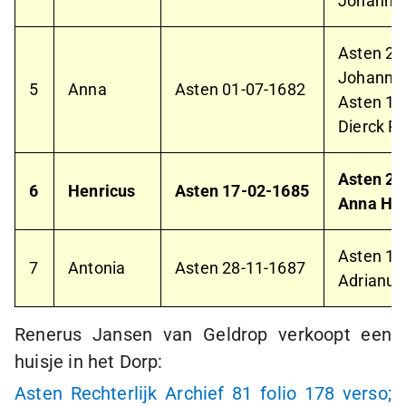
Johanna
Asten
28
Johannes
5
Anna
Asten
01-07-1682
Asten
15
Dierck P
Asten
26
6
Henricus
Asten
17-02-1685
Anna Hen
Asten
11
7
Antonia
Asten
28-11-1687
Adrianus
Renerus Jansen van Geldrop verkoopt een
huisje in het Dorp:
Asten Rechterlijk Archief 81 folio 178 verso;