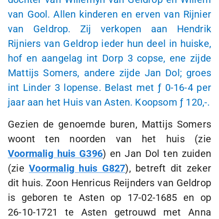
van Gool. Allen kinderen en erven van Rijnier
van Geldrop. Zij verkopen aan Hendrik
Rijniers van Geldrop ieder hun deel in huiske,
hof en aangelag int Dorp
3 copse
, ene zijde
Mattijs Somers, andere zijde Jan Dol; groes
int Linder
3 lopense
. Belast met
ƒ 0-16-4
per
jaar aan het Huis van Asten. Koopsom
ƒ 120,-
.
Gezien de genoemde buren, Mattijs Somers
woont ten noorden van het huis (zie
Voormalig huis G396
) en Jan Dol ten zuiden
(zie
Voormalig huis G827
), betreft dit zeker
dit huis. Zoon Henricus Reijnders van Geldrop
is geboren te Asten op
17-02-1685
en op
26-10-1721
te Asten getrouwd met Anna