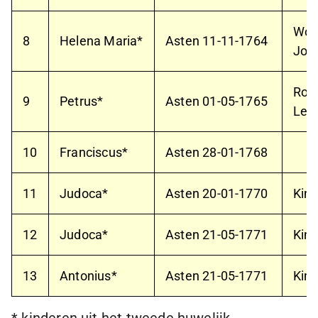
Woe
8
Helena Maria*
Asten
11-11-1764
Joh
Rot
9
Petrus*
Asten
01-05-1765
Len
10
Franciscus*
Asten
28-01-1768
11
Judoca*
Asten
20-01-1770
Kin
12
Judoca*
Asten
21-05-1771
Kin
13
Antonius*
Asten
21-05-1771
Kin