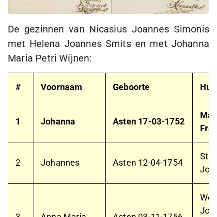
De gezinnen van Nicasius Joannes Simonis
met Helena Joannes Smits en met Johanna
Maria Petri Wijnen:
#
Voornaam
Geboorte
Huw
Maa
1
Johanna
Asten
17-03-1752
Fran
Str
2
Johannes
Asten
12-04-1754
Joa
Woe
Joa
3
Anna Maria
Asten
03-11-1756