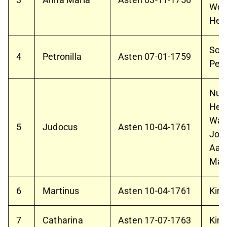
Woe
Hen
Som
4
Petronilla
Asten
07-01-1759
Petr
Nue
Hen
Waa
5
Judocus
Asten
10-04-1761
Joh
Aarl
Mar
6
Martinus
Asten
10-04-1761
Kin
7
Catharina
Asten
17-07-1763
Kin