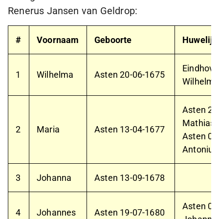
Renerus Jansen van Geldrop:
#
Voornaam
Geboorte
Huwelijk
Eindhov
1
Wilhelma
Asten
20-06-1675
Wilhelmu
Asten
24
Mathias 
2
Maria
Asten
13-04-1677
Asten
07
Antonius
3
Johanna
Asten
13-09-1678
Asten
02
4
Johannes
Asten
19-07-1680