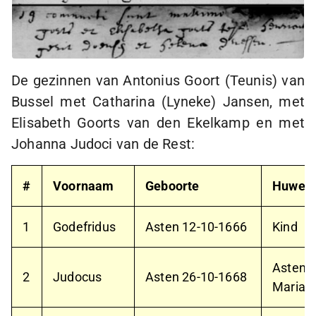
De gezinnen van Antonius Goort (Teunis) van
Bussel met Catharina (Lyneke) Jansen, met
Elisabeth Goorts van den Ekelkamp en met
Johanna Judoci van de Rest:
#
Voornaam
Geboorte
Huweli
1
Godefridus
Asten
12-10-1666
Kind
Asten
1
2
Judocus
Asten
26-10-1668
Maria 