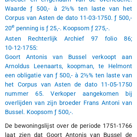
Waarde
ƒ 500,-
à 2
½% ten laste van het
Corpus van Asten de dato
11-03-1750
.
ƒ 500,-
e
20
penning is
ƒ 25,-
. Koopsom
ƒ 275,-
.
Asten Rechterlijk Archief 97 folio 86;
10-12-1755
:
Goort Antonis van Bussel verkoopt aan
Arnoldus Leenaarts, koopman, te Helmont
een obligatie van
ƒ 500
,-
à 2
½% ten laste van
het Corpus van Asten de dato
11-05-1750
nummer 65. Verkoper aangekomen bij
overlijden van zijn broeder Frans Antoni van
Bussel. Koopsom
ƒ 500,-
.
De bewoningslijst over de periode
1751-1766
laat zien dat Goort Antonis van Bussel de