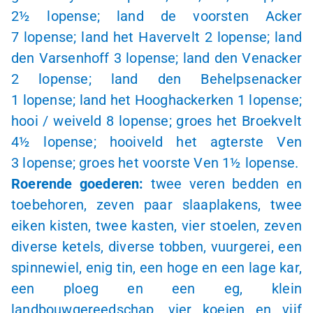
2½ lopense
; land de voorsten Acker
7 lopense
; land het Havervelt
2 lopense
; land
den Varsenhoff
3 lopense
; land den Venacker
2 lopense
; land den Behelpsenacker
1 lopense
; land het Hooghackerken
1 lopense
;
hooi / weiveld
8 lopense
; groes het Broekvelt
4½ lopense
; hooiveld het agterste Ven
3 lopense
; groes het voorste Ven
1½ lopense
.
Roerende goederen:
twee veren bedden en
toebehoren, zeven paar slaaplakens, twee
eiken kisten, twee kasten, vier stoelen, zeven
diverse ketels, diverse tobben, vuurgerei, een
spinnewiel, enig tin, een hoge en een lage kar,
een ploeg en een eg, klein
landbouwgereedschap, vier koeien en vijf