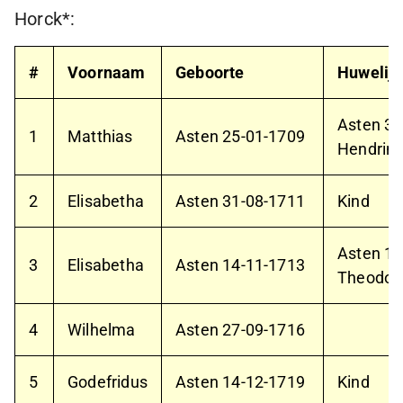
Horck*:
#
Voornaam
Geboorte
Huwelijk
Asten
31
1
Matthias
Asten
25-01-1709
Hendrina
2
Elisabetha
Asten
31-08-1711
Kind
Asten
15
3
Elisabetha
Asten
14-11-1713
Theodoru
4
Wilhelma
Asten
27-09-1716
5
Godefridus
Asten
14-12-1719
Kind