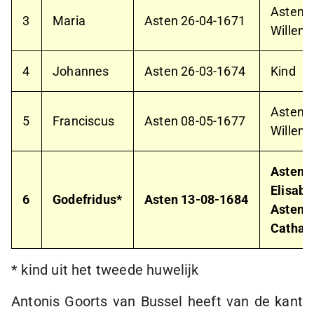
Asten
1
3
Maria
Asten
26-04-1671
Willem 
4
Johannes
Asten
26-03-1674
Kind
Asten
0
5
Franciscus
Asten
08-05-1677
Willem
Asten
0
Elisabe
6
Godefridus*
Asten
13-08-1684
Asten
1
Cathar
* kind uit het tweede huwelijk
Antonis Goorts van Bussel heeft van de kant