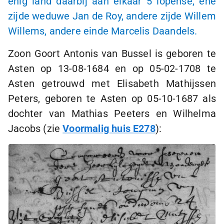
enig land daarbij aan elkaar
5 lopense
, ene
zijde weduwe Jan de Roy, andere zijde Willem
Willems, andere einde Marcelis Daandels.
Zoon Goort Antonis van Bussel is geboren te
Asten op
13-08-1684
en op
05-02-1708
te
Asten getrouwd met Elisabeth Mathijssen
Peters, geboren te Asten op
05-10-1687
als
dochter van Mathias Peeters en Wilhelma
Jacobs (zie
Voormalig huis E278
):