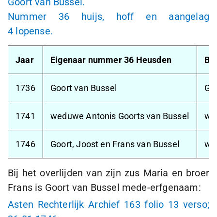
Goort van Bussel.
Nummer 36 huijs, hoff en aangelag
4 lopense
.
Jaar
Eigenaar nummer 36 Heusden
Be
1736
Goort van Bussel
Goo
1741
weduwe Antonis Goorts van Bussel
we
1746
Goort, Joost en Frans van Bussel
we
Bij het overlijden van zijn zus Maria en broer
Frans is Goort van Bussel mede-erfgenaam:
Asten Rechterlijk Archief 163 folio 13 verso;