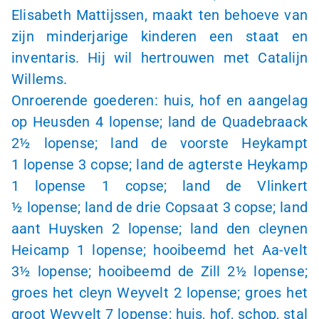
Elisabeth Mattijssen, maakt ten behoeve van
zijn minderjarige kinderen een staat en
inventaris. Hij wil hertrouwen met Catalijn
Willems.
Onroerende goederen: huis, hof en aangelag
op Heusden
4 lopense
; land de Quadebraack
2½ lopense
; land de voorste Heykampt
1 lopense
3 copse
; land de agterste Heykamp
1 lopense
1 copse
; land de Vlinkert
½ lopense
; land de drie Copsaat
3 copse
; land
aant Huysken
2 lopense
; land den cleynen
Heicamp
1 lopense
; hooibeemd het Aa-velt
3½ lopense
; hooibeemd de Zill
2½ lopense
;
groes het cleyn Weyvelt
2 lopense
; groes het
groot Weyvelt
7 lopense
; huis, hof, schop, stal