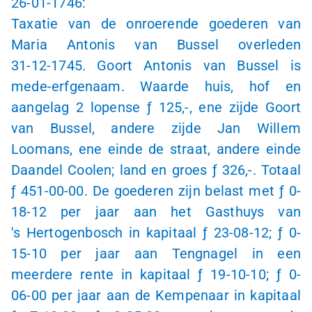
26-01-1746
:
Taxatie van de onroerende goederen van
Maria Antonis van Bussel overleden
31-12-1745
. Goort Antonis van Bussel is
mede-erfgenaam. Waarde huis, hof en
aangelag
2 lopense
ƒ 125,-
, ene zijde Goort
van Bussel, andere zijde Jan Willem
Loomans, ene einde de straat, andere einde
Daandel Coolen; land en groes
ƒ 326,-
. Totaal
ƒ 4
51-00-00
. De goederen zijn belast met
ƒ 0
-
18-12
per jaar aan het Gasthuys van
's Hertogenbosch
in kapitaal
ƒ 2
3-08-12
;
ƒ 0
-
15-10
per jaar aan Tengnagel in een
meerdere rente in kapitaal
ƒ 1
9-10-10
;
ƒ 0
-
06-00
per jaar aan de Kempenaar in kapitaal