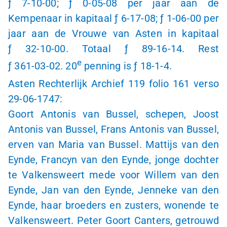
ƒ 7
-
10-00
;
ƒ 0
-
05-08
per jaar aan de
Kempenaar in kapitaal
ƒ 6
-
17-08
;
ƒ 1
-
06-00
per
jaar aan de Vrouwe van Asten in kapitaal
ƒ 3
2-10-00
. Totaal
ƒ 8
9-16-14
. Rest
e
ƒ 3
61-03-02
. 20
penning is
ƒ 1
8-1-4
.
Asten Rechterlijk Archief 119 folio 161 verso
29-06-1747
:
Goort Antonis van Bussel, schepen, Joost
Antonis van Bussel, Frans Antonis van Bussel,
erven van Maria van Bussel. Mattijs van den
Eynde, Francyn van den Eynde, jonge dochter
te Valkensweert mede voor Willem van den
Eynde, Jan van den Eynde, Jenneke van den
Eynde, haar broeders en zusters, wonende te
Valkensweert. Peter Goort Canters, getrouwd