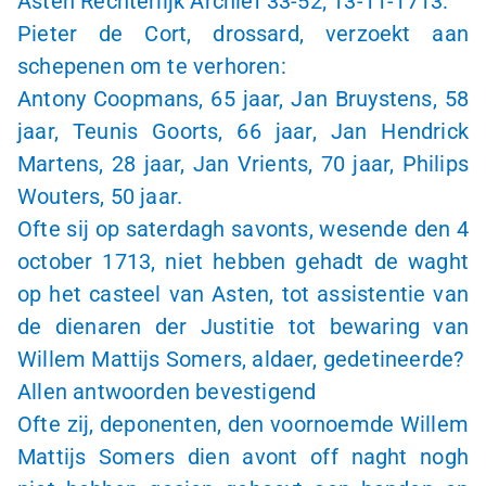
Asten Rechterlijk Archief
33-52
;
13-11-1713
:
Pieter de Cort, drossard, verzoekt aan
schepenen om te verhoren:
Antony Coopmans, 65 jaar, Jan Bruystens, 58
jaar, Teunis Goorts, 66 jaar, Jan Hendrick
Martens,
28 jaar
, Jan Vrients, 70 jaar, Philips
Wouters, 50 jaar.
Ofte sij op saterdagh savonts, wesende den 4
october 1713, niet hebben gehadt de waght
op het casteel van Asten, tot assistentie van
de dienaren der Justitie tot bewaring van
Willem Mattijs Somers, aldaer, gedetineerde?
Allen antwoorden bevestigend
Ofte zij, deponenten, den voornoemde Willem
Mattijs Somers dien avont off naght nogh