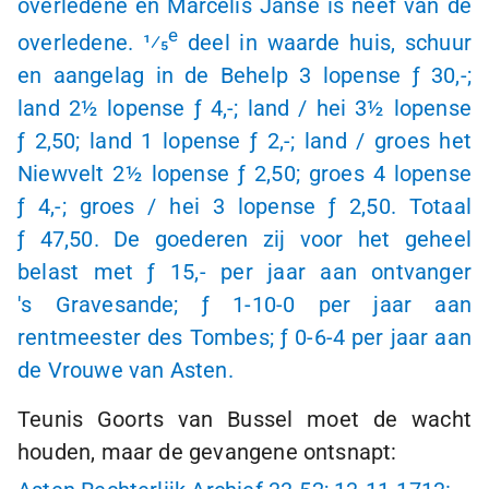
overledene en Marcelis Janse is neef van de
e
overledene. 1⁄5
deel in waarde huis, schuur
en aangelag in de Behelp
3 lopense
ƒ 30
,-;
land
2½ lopense
ƒ 4,-
; land / hei
3½ lopense
ƒ 2
,50; land
1 lopense
ƒ 2,-
; land / groes het
Niewvelt
2½ lopense
ƒ 2
,50; groes
4 lopense
ƒ 4,-
; groes / hei
3 lopense
ƒ 2
,50. Totaal
ƒ 47
,50. De goederen zij voor het geheel
belast met
ƒ 15,-
per jaar aan ontvanger
's Gravesande
;
ƒ 1
-
10-0
per jaar aan
rentmeester des Tombes;
ƒ 0
-
6-4
per jaar aan
de Vrouwe van Asten.
Teunis Goorts van Bussel moet de wacht
houden, maar de gevangene ontsnapt: