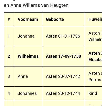
en Anna Willems van Heugten:
#
Voornaam
Geboorte
Huwelijk
Asten
18
1
Johanna
Asten
01-01-1736
Wilhelmu
Asten
30
2
Wilhelmus
Asten
17-09-1738
Elisabet
Asten
07
3
Anna
Asten
20-07-1742
Petrus D
4
Johannes
Asten
20-12-1744
Kind