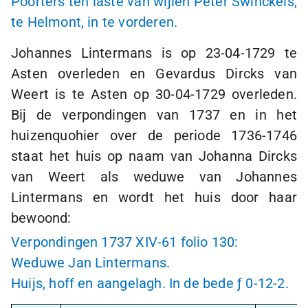
Poorters ten laste van wijlen Peter Swinckels,
te Helmont, in te vorderen.
Johannes Lintermans is op
23-04-1729
te
Asten overleden en Gevardus Dircks van
Weert is te Asten op
30-04-1729
overleden.
Bij de verpondingen van 1737 en in het
huizenquohier over de periode
1736-1746
staat het huis op naam van Johanna Dircks
van Weert als weduwe van Johannes
Lintermans en wordt het huis door haar
bewoond:
Verpondingen 1737 XIV-61 folio 130:
Weduwe Jan Lintermans.
Huijs, hoff en aangelagh. In de bede
ƒ 0
-
12-2
.