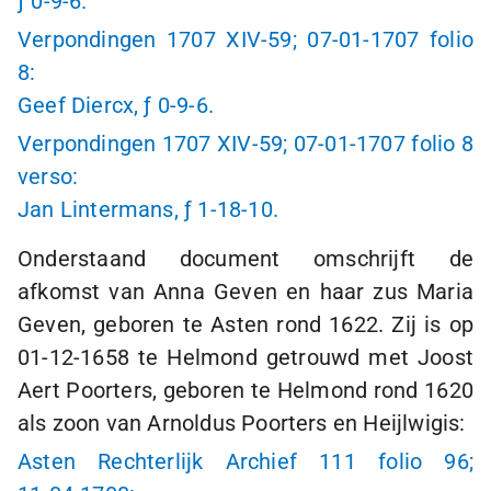
ƒ 0
-
9-6
.
Verpondingen 1707 XIV-59;
07-01-1707
folio
8:
Geef Diercx,
ƒ 0
-
9-6
.
Verpondingen 1707 XIV-59;
07-01-1707
folio 8
verso:
Jan Lintermans,
ƒ 1
-
18-10
.
Onderstaand document omschrijft de
afkomst van Anna Geven en haar zus Maria
Geven, geboren te Asten rond 1622. Zij is op
01-12-1658
te Helmond getrouwd met Joost
Aert Poorters, geboren te Helmond rond 1620
als zoon van Arnoldus Poorters en Heijlwigis:
Asten Rechterlijk Archief 111 folio 96;