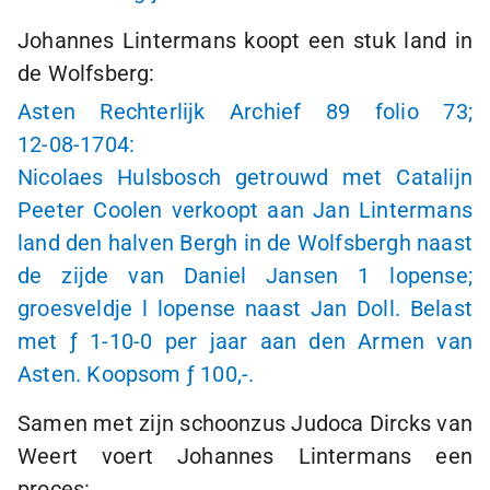
Johannes Lintermans koopt een stuk land in
de Wolfsberg:
Asten Rechterlijk Archief 89 folio 73;
12-08-1704
:
Nicolaes Hulsbosch getrouwd met Catalijn
Peeter Coolen verkoopt aan Jan Lintermans
land den halven Bergh in de Wolfsbergh naast
de zijde van Daniel Jansen
1 lopense
;
groesveldje l lopense naast Jan Doll. Belast
met
ƒ 1
-
10-0
per jaar aan den Armen van
Asten. Koopsom
ƒ 100,-
.
Samen met zijn schoonzus Judoca Dircks van
Weert voert Johannes Lintermans een
proces: