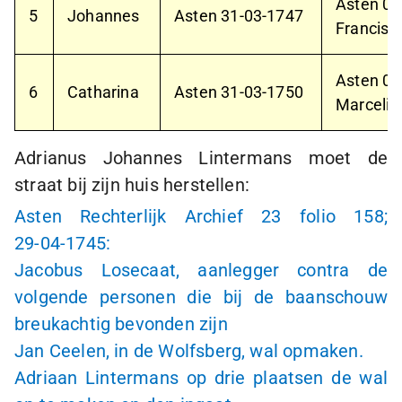
Asten
01
5
Johannes
Asten
31-03-1747
Francisc
Asten
07
6
Catharina
Asten
31-03-1750
Marcelis
Adrianus Johannes Lintermans moet de
straat bij zijn huis herstellen:
Asten Rechterlijk Archief 23 folio 158;
29-04-1745
:
Jacobus Losecaat, aanlegger contra de
volgende personen die bij de baanschouw
breukachtig bevonden zijn
Jan Ceelen, in de Wolfsberg, wal opmaken.
Adriaan Lintermans op drie plaatsen de wal