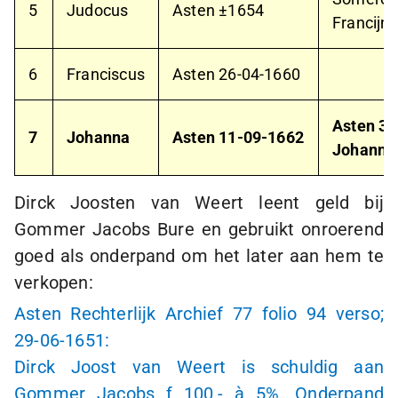
5
Judocus
Asten ±1654
Francijna
6
Franciscus
Asten
26-04-1660
Asten
31
7
Johanna
Asten
11-09-1662
Johanne
Dirck Joosten van Weert leent geld bij
Gommer Jacobs Bure en gebruikt onroerend
goed als onderpand om het later aan hem te
verkopen:
Asten Rechterlijk Archief 77 folio 94 verso;
29-06-1651
:
Dirck Joost van Weert is schuldig aan
Gommer Jacobs
ƒ 100,-
à 5
%. Onderpand