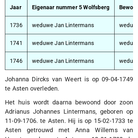
Jaar
Eigenaar nummer 5 Wolfsberg
Bewone
1736
weduwe Jan Lintermans
weduwe
1741
weduwe Jan Lintermans
weduwe
1746
weduwe Jan Lintermans
weduwe
Johanna Dircks van Weert is op
09-04-1749
te Asten overleden.
Het huis wordt daarna bewoond door zoon
Adrianus Johannes Lintermans, geboren op
11-09-1706
. te Asten. Hij is op
15-02-1733
te
Asten getrouwd met Anna Willems van