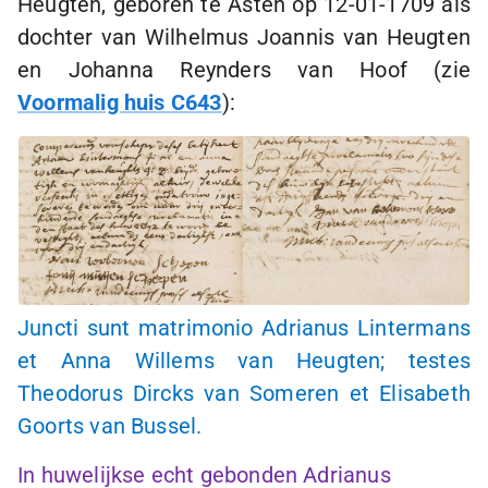
Heugten, geboren te Asten op
12-01-1709
als
dochter van Wilhelmus Joannis van Heugten
en Johanna Reynders van Hoof (zie
Voormalig huis C643
):
Juncti sunt matrimonio Adrianus Lintermans
et Anna Willems van Heugten; testes
Theodorus Dircks van Someren et Elisabeth
Goorts van Bussel.
In huwelijkse echt gebonden Adrianus