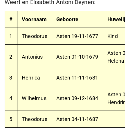
Weert en Elisabeth Antoni Deynen:
#
Voornaam
Geboorte
Huwelijk
1
Theodorus
Asten
19-11-1677
Kind
Asten
05
2
Antonius
Asten
01-10-1679
Helena M
3
Henrica
Asten
11-11-1681
Asten
08
4
Wilhelmus
Asten
09-12-1684
Hendrina
5
Theodorus
Asten
04-11-1687