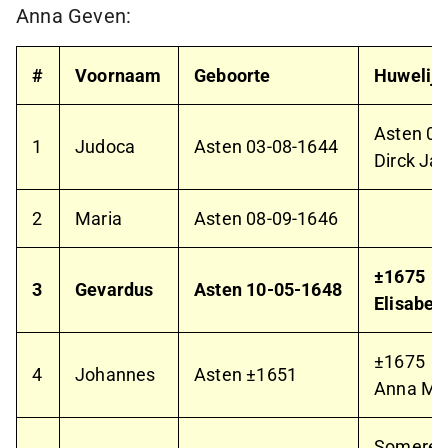
Anna Geven:
#
Voornaam
Geboorte
Huwelijk
Asten
04
1
Judoca
Asten
03-08-1644
Dirck Ja
2
Maria
Asten
08-09-1646
±1675
3
Gevardus
Asten
10-05-1648
Elisabet
±1675
4
Johannes
Asten ±1651
Anna Mat
Somere