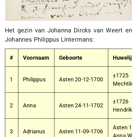
Het gezin van Johanna Dircks van Weert en
Johannes Philippus Lintermans:
#
Voornaam
Geboorte
Huwelijk
±1725
1
Philippus
Asten
20-12-1700
Mechtildi
±1726
2
Anna
Asten
24-11-1702
Hendrik R
Asten
15
3
Adrianus
Asten
11-09-1706
Anna Wil