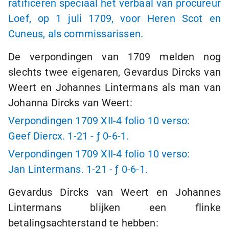
ratificeren speciaal het verbaal van procureur
Loef, op 1 juli 1709, voor Heren Scot en
Cuneus, als commissarissen.
De verpondingen van 1709 melden nog
slechts twee eigenaren, Gevardus Dircks van
Weert en Johannes Lintermans als man van
Johanna Dircks van Weert:
Verpondingen 1709 XII-4 folio 10 verso:
Geef Diercx.
1-21
-
ƒ 0
-
6-1
.
Verpondingen 1709 XII-4 folio 10 verso:
Jan Lintermans.
1-21
-
ƒ 0
-
6-1
.
Gevardus Dircks van Weert en Johannes
Lintermans blijken een flinke
betalingsachterstand te hebben: