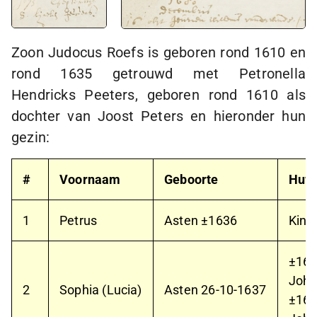
Zoon Judocus Roefs is geboren rond 1610 en
rond 1635 getrouwd met Petronella
Hendricks Peeters, geboren rond 1610 als
dochter van Joost Peters en hieronder hun
gezin:
#
Voornaam
Geboorte
Huwe
1
Petrus
Asten ±1636
Kind
±16
Joha
2
Sophia (Lucia)
Asten
26-10-1637
±16