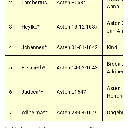
2
Lambertus
Asten ±1634
Anna
Asten
28
3
Heylke*
Asten
13-12-1637
Jan Anth
4
Johannes*
Asten
01-01-1642
Kind
Breda ±
5
Elisabeth*
Asten
14-02-1643
Adriaen 
Asten
18
6
Judoca**
Asten ±1647
Hendrick
7
Wilhelma**
Asten
28-04-1649
Ongehu