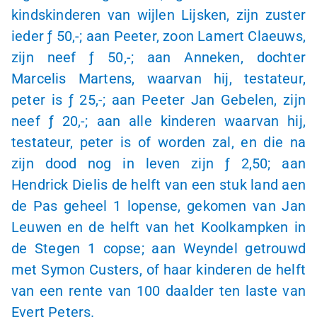
kindskinderen van wijlen Lijsken, zijn zuster
ieder
ƒ 50,-
; aan Peeter, zoon Lamert Claeuws,
zijn neef
ƒ 50,-
; aan Anneken, dochter
Marcelis Martens, waarvan hij, testateur,
peter is
ƒ 25
,-; aan Peeter Jan Gebelen, zijn
neef
ƒ 20,-
; aan alle kinderen waarvan hij,
testateur, peter is of worden zal, en die na
zijn dood nog in leven zijn
ƒ 2
,50; aan
Hendrick Dielis de helft van een stuk land aen
de Pas geheel
1 lopense
, gekomen van Jan
Leuwen en de helft van het Koolkampken in
de Stegen
1 copse
; aan Weyndel getrouwd
met Symon Custers, of haar kinderen de helft
van een rente van 100 daalder ten laste van
Evert Peters.