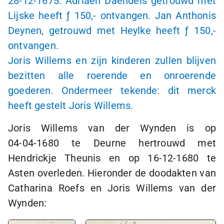
28-12-1675
: Adriaen Daendels getrouwd met
Lijske heeft
ƒ 150,-
ontvangen. Jan Anthonis
Deynen, getrouwd met Heylke heeft
ƒ 150,-
ontvangen.
Joris Willems en zijn kinderen zullen blijven
bezitten alle roerende en onroerende
goederen. Ondermeer tekende: dit merck
heeft gestelt Joris Willems.
Joris Willems van der Wynden is op
04-04-1680
te Deurne hertrouwd met
Hendrickje Theunis en op
16-12-1680
te
Asten overleden. Hieronder de doodakten van
Catharina Roefs en Joris Willems van der
Wynden: