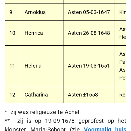
9
Arnoldus
Asten
05-03-1647
Kind
Ast
10
Henrica
Asten
26-08-1648
Hend
Ast
Paul
11
Helena
Asten
19-03-1651
Ast
Pete
12
Catharina
Asten ±1653
Reli
* zij was religieuze te Achel
** zij is op
19-09-1678
geprofest op het
klooster Maria-Schoot (zie
Voormalig huis