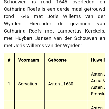
Schouwen is rond 1645 overleden en
Catharina Roefs is een derde maal getrouwd
rond 1646 met Joris Willems van der
Wynden. Hieronder de gezinnen van
Catharina Roefs met Lambertus Kerckels,
met Huybert Jansen van der Schouwen en
met Joris Willems van der Wynden:
#
Voornaam
Geboorte
Huwelijk
Asten ±
Anna Me
1
Servatius
Asten ±1630
Asten
06
Frenske 
Asten ±