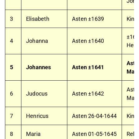
Joha
3
Elisabeth
Asten ±1639
Kind
±16
4
Johanna
Asten ±1640
Hend
Ast
5
Johannes
Asten ±1641
Marg
Ast
6
Judocus
Asten ±1642
Mari
7
Henricus
Asten
26-04-1644
Kind
8
Maria
Asten
01-05-1645
Reli