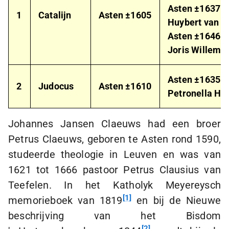
Asten ±1637
1
Catalijn
Asten ±1605
Huybert van d
Asten ±1646
Joris Willems
Asten ±1635
2
Judocus
Asten ±1610
Petronella He
Johannes Jansen Claeuws had een broer
Petrus Claeuws, geboren te Asten rond 1590,
studeerde theologie in Leuven en was van
1621 tot 1666 pastoor Petrus Clausius van
Teefelen. In het Katholyk Meyereysch
1
memorieboek van 1819
en bij de Nieuwe
beschrijving van het Bisdom
2