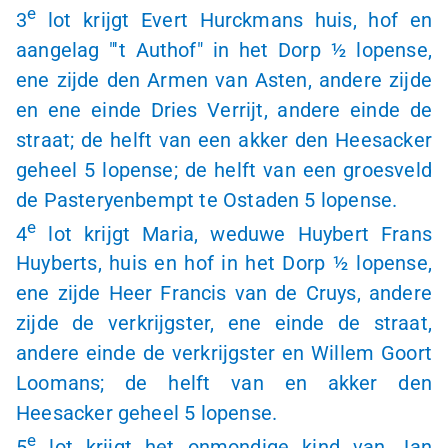
e
3
lot krijgt Evert Hurckmans huis, hof en
aangelag "'t Authof" in het Dorp
½ lopense
,
ene zijde den Armen van Asten, andere zijde
en ene einde Dries Verrijt, andere einde de
straat; de helft van een akker den Heesacker
geheel
5 lopense
; de helft van een groesveld
de Pasteryenbempt te Ostaden
5 lopense
.
e
4
lot krijgt Maria, weduwe Huybert Frans
Huyberts, huis en hof in het Dorp
½ lopense
,
ene zijde Heer Francis van de Cruys, andere
zijde de verkrijgster, ene einde de straat,
andere einde de verkrijgster en Willem Goort
Loomans; de helft van en akker den
Heesacker geheel
5 lopense
.
e
5
lot krijgt het onmondige kind van Jan