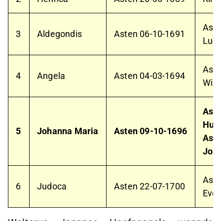
Ast
3
Aldegondis
Asten
06-10-1691
Lud
Ast
4
Angela
Asten
04-03-1694
Wil
Ast
Huyb
5
Johanna Maria
Asten
09-10-1696
Ast
Joa
Ast
6
Judoca
Asten
22-07-1700
Eve