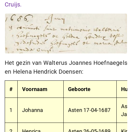
Cruijs.
Het gezin van Walterus Joannes Hoefnaegels
en Helena Hendrick Doensen:
#
Voornaam
Geboorte
Huwe
Ast
1
Johanna
Asten
17-04-1687
Jan 
2
Henrica
Asten
26-05-1689
Kind