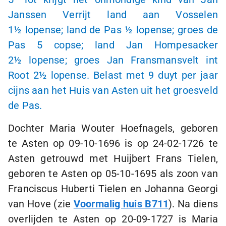
Janssen Verrijt land aan Vosselen
1½ lopense
; land de Pas
½ lopense
; groes de
Pas
5 copse
; land Jan Hompesacker
2½ lopense
; groes Jan Fransmansvelt int
Root
2½ lopense
. Belast met 9 duyt per jaar
cijns aan het Huis van Asten uit het groesveld
de Pas.
Dochter Maria Wouter Hoefnagels, geboren
te Asten op
09-10-1696
is op
24-02-1726
te
Asten getrouwd met Huijbert Frans Tielen,
geboren te Asten op
05-10-1695
als zoon van
Franciscus Huberti Tielen en Johanna Georgi
van Hove (zie
Voormalig huis B711
). Na diens
overlijden te Asten op
20-09-1727
is Maria