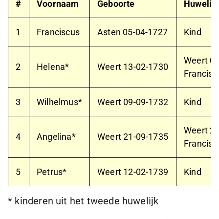
#
Voornaam
Geboorte
Huwelij
1
Franciscus
Asten
05-04-1727
Kind
Weert
08
2
Helena*
Weert
13-02-1730
Francisc
3
Wilhelmus*
Weert
09-09-1732
Kind
Weert
26
4
Angelina*
Weert
21-09-1735
Francisc
5
Petrus*
Weert
12-02-1739
Kind
* kinderen uit het tweede huwelijk