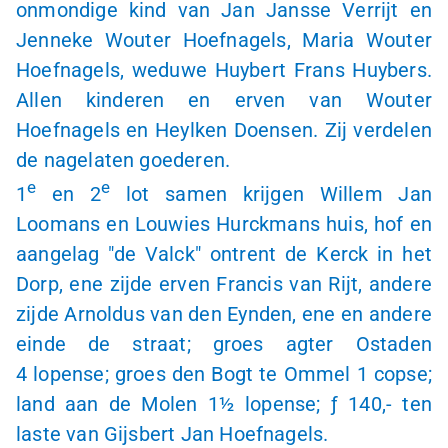
onmondige kind van Jan Jansse Verrijt en
Jenneke Wouter Hoefnagels, Maria Wouter
Hoefnagels, weduwe Huybert Frans Huybers.
Allen kinderen en erven van Wouter
Hoefnagels en Heylken Doensen. Zij verdelen
de nagelaten goederen.
e
e
1
en 2
lot samen krijgen Willem Jan
Loomans en Louwies Hurckmans huis, hof en
aangelag "de Valck" ontrent de Kerck in het
Dorp, ene zijde erven Francis van Rijt, andere
zijde Arnoldus van den Eynden, ene en andere
einde de straat; groes agter Ostaden
4 lopense
; groes den Bogt te Ommel
1 copse
;
land aan de Molen
1½ lopense
;
ƒ 140,-
ten
laste van Gijsbert Jan Hoefnagels.