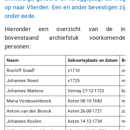
op naar Vlierden. Een en ander bevestigen zij
onder eede.
Hieronder een overzicht van de in
bovenstaand archiefstuk voorkomende
personen:
Naam
Geboorteplaats en datum
Ber
Roeloff Graaff
±1710
ond
Johannes Roest
±1725
mol
Johannes Martens
Venray
27-12-1723
bou
Maria Verdeuseldonck
Asten
08-10-1683
mol
Antoni van den Broeck
Asten
26-08-1721
zoo
Johannes Koolen
Asten
14-12-1734
maa