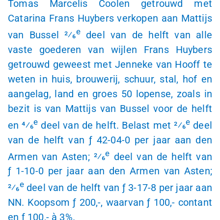
Tomas Marcelis Coolen getrouwd met
Catarina Frans Huybers verkopen aan Mattijs
e
van Bussel 2⁄6
deel van de helft van alle
vaste goederen van wijlen Frans Huybers
getrouwd geweest met Jenneke van Hooff te
weten in huis, brouwerij, schuur, stal, hof en
aangelag, land en groes
50 lopense
, zoals in
bezit is van Mattijs van Bussel voor de helft
e
e
en 4⁄6
deel van de helft. Belast met 2⁄6
deel
van de helft van
ƒ 42
-
04-0
per jaar aan den
e
Armen van Asten; 2⁄6
deel van de helft van
ƒ 1
-
10-0
per jaar aan den Armen van Asten;
e
2⁄6
deel van de helft van
ƒ 3
-
17-8
per jaar aan
NN. Koopsom
ƒ 200,-
, waarvan
ƒ 100
,- contant
en
ƒ 100,-
à 3
%.