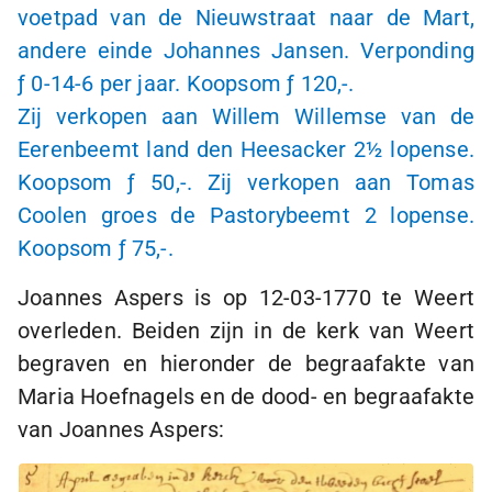
voetpad van de Nieuwstraat naar de Mart,
andere einde Johannes Jansen. Verponding
ƒ 0
-
14-6
per jaar. Koopsom
ƒ 120,-
.
Zij verkopen aan Willem Willemse van de
Eerenbeemt land den Heesacker
2½ lopense
.
Koopsom
ƒ 50
,-. Zij verkopen aan Tomas
Coolen groes de Pastorybeemt
2 lopense
.
Koopsom
ƒ 75,-
.
Joannes Aspers is op
12-03-1770
te Weert
overleden. Beiden zijn in de kerk van Weert
begraven en hieronder de begraafakte van
Maria Hoefnagels en de dood- en begraafakte
van Joannes Aspers: