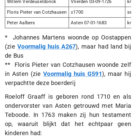
Willem Verdeuseldonck
Vlierden
03-09-1726
kne
Floris Pieter van Cotzhausen
±1700
secr
Peter Aalbers
Asten
07-01-1683
kne
* Johannes Martens woonde op Oostappen
(zie
Voormalig huis A267
), maar had land bij
de Bus
** Floris Pieter van Cotzhausen woonde zelf
in Asten (zie
Voormalig huis G591
), maar hij
verpachtte deze boerderij
Roeloff Graaff is geboren rond 1710 en als
ondervorster van Asten getrouwd met Maria
Teboode. In 1763 maken zij hun testament
op, waaruit blijkt dat het echtpaar geen
kinderen had: