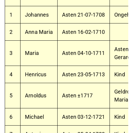
1
Johannes
Asten
21-07-1708
Ongeh
2
Anna Maria
Asten
16-02-1710
Asten
1
3
Maria
Asten
04-10-1711
Gerard
4
Henricus
Asten
23-05-1713
Kind
Geldro
5
Arnoldus
Asten ±1717
Maria 
6
Michael
Asten
03-12-1721
Kind