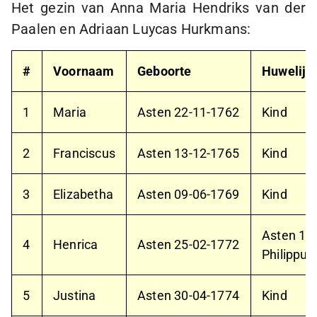
Het gezin van Anna Maria Hendriks van der
Paalen en Adriaan Luycas Hurkmans:
#
Voornaam
Geboorte
Huwelijk
1
Maria
Asten
22-11-1762
Kind
2
Franciscus
Asten
13-12-1765
Kind
3
Elizabetha
Asten
09-06-1769
Kind
Asten
12
4
Henrica
Asten
25-02-1772
Philippu
5
Justina
Asten
30-04-1774
Kind