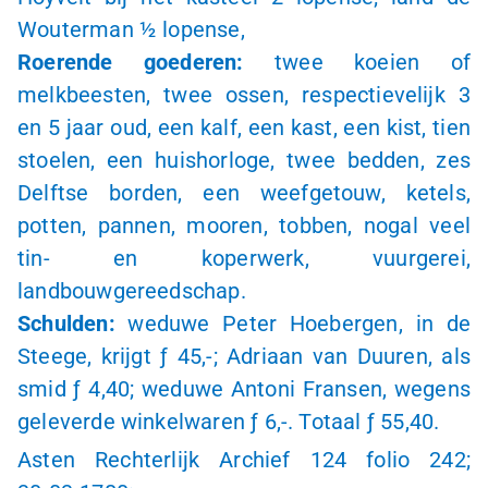
Wouterman
½ lopense
,
Roerende goederen:
twee koeien of
melkbeesten, twee ossen, respectievelijk 3
en 5 jaar oud, een kalf, een kast, een kist, tien
stoelen, een huishorloge, twee bedden, zes
Delftse borden, een weefgetouw, ketels,
potten, pannen, mooren, tobben, nogal veel
tin- en koperwerk, vuurgerei,
landbouwgereedschap.
Schulden:
weduwe Peter Hoebergen, in de
Steege, krijgt
ƒ 45,-
; Adriaan van Duuren, als
smid
ƒ 4
,40; weduwe Antoni Fransen, wegens
geleverde winkelwaren
ƒ 6,-
. Totaal
ƒ 55
,40.
Asten Rechterlijk Archief 124 folio 242;