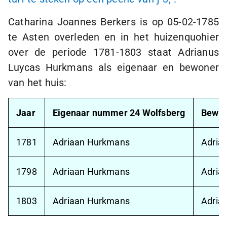
Catharina Joannes Berkers is op
05-02-1785
te Asten overleden en in het huizenquohier
over de periode
1781-1803
staat Adrianus
Luycas Hurkmans als eigenaar en bewoner
van het huis:
Jaar
Eigenaar nummer 24 Wolfsberg
Bewon
1781
Adriaan Hurkmans
Adria
1798
Adriaan Hurkmans
Adria
1803
Adriaan Hurkmans
Adria