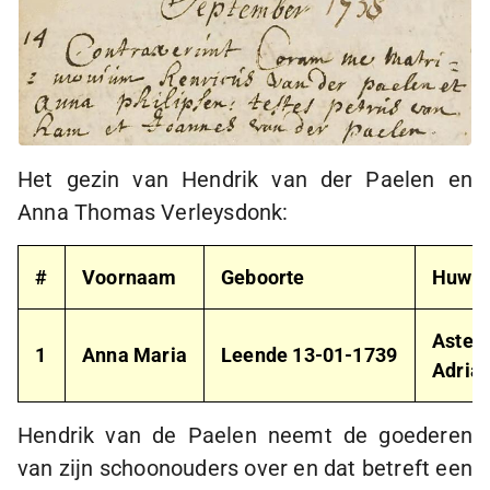
Het gezin van Hendrik van der Paelen en
Anna Thomas Verleysdonk:
#
Voornaam
Geboorte
Huwel
Asten
1
Anna Maria
Leende
13-01-1739
Adria
Hendrik van de Paelen neemt de goederen
van zijn schoonouders over en dat betreft een