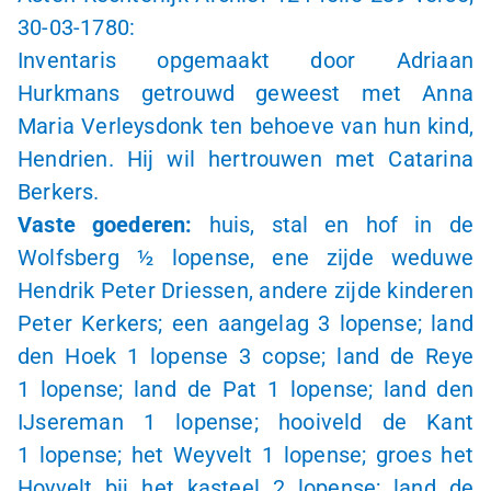
30-03-1780
:
Inventaris opgemaakt door Adriaan
Hurkmans getrouwd geweest met Anna
Maria Verleysdonk ten behoeve van hun kind,
Hendrien. Hij wil hertrouwen met Catarina
Berkers.
Vaste goederen:
huis, stal en hof in de
Wolfsberg
½ lopense
, ene zijde weduwe
Hendrik Peter Driessen, andere zijde kinderen
Peter Kerkers; een aangelag
3 lopense
; land
den Hoek
1 lopense
3 copse
; land de Reye
1 lopense
; land de Pat
1 lopense
; land den
IJsereman
1 lopense
; hooiveld de Kant
1 lopense
; het Weyvelt
1 lopense
; groes het
Hoyvelt bij het kasteel
2 lopense
; land de