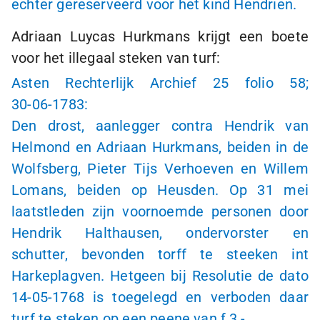
echter gereserveerd voor het kind Hendrien.
Adriaan Luycas Hurkmans krijgt een boete
voor het illegaal steken van turf:
Asten Rechterlijk Archief 25 folio 58;
30-06-1783
:
Den drost, aanlegger contra Hendrik van
Helmond en Adriaan Hurkmans, beiden in de
Wolfsberg, Pieter Tijs Verhoeven en Willem
Lomans, beiden op Heusden. Op 31 mei
laatstleden zijn voornoemde personen door
Hendrik Halthausen, ondervorster en
schutter, bevonden torff te steeken int
Harkeplagven. Hetgeen bij Resolutie de dato
14-05-1768
is toegelegd en verboden daar
turf te steken op een peene van
ƒ 3,-
.