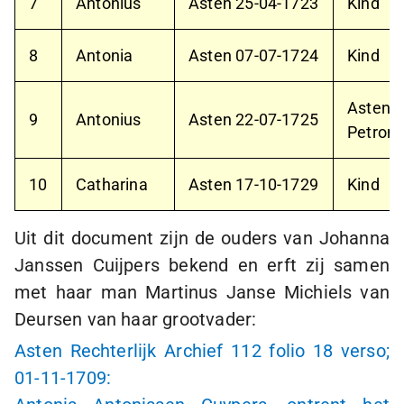
7
Antonius
Asten
25-04-1723
Kind
8
Antonia
Asten
07-07-1724
Kind
Asten
1
9
Antonius
Asten
22-07-1725
Petrone
10
Catharina
Asten
17-10-1729
Kind
Uit dit document zijn de ouders van Johanna
Janssen Cuijpers bekend en erft zij samen
met haar man Martinus Janse Michiels van
Deursen van haar grootvader:
Asten Rechterlijk Archief 112 folio 18 verso;
01-11-1709
: