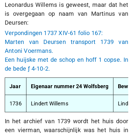
Leonardus Willems is geweest, maar dat het
is overgegaan op naam van Martinus van
Deursen:
Verpondingen 1737 XIV-61 folio 167:
Marten van Deursen transport 1739 van
Antoni Voermans.
Een huijske met de schop en hoff
1 copse
. In
de bede
ƒ 4
-
10-2
.
Jaar
Eigenaar nummer 24 Wolfsberg
Bewon
1736
Lindert Willems
Linder
In het archief van 1739 wordt het huis door
een vierman, waarschijnlijk was het huis in