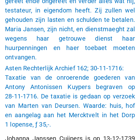
gereet ende ongereet en verder alles wat hij,
testateur, in eigendom heeft. Zij zullen wel
gehouden zijn lasten en schulden te betalen.
Maria Jansen, zijn nicht, en dienstmaeght zal
wegens haar getrouwe dienst haar
huurpenningen en haer toebaet moeten
ontvangen.
Asten Rechterlijk Archief 162;
30-11-1716
:
Taxatie van de onroerende goederen van
Antony Antonissen Kuypers begraven op
28-11-1716
. De taxatie is gedaan op verzoek
van Marten van Deursen. Waarde: huis, hof
en aangelag aan het Mercktvelt in het Dorp
1 lopense
,
ƒ 35,-
.
Johanna Janssen Cuijpers is op
13-12-1739