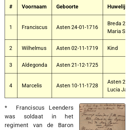
#
Voornaam
Geboorte
Huwelijk
Breda
21
1
Franciscus
Asten
24-01-1716
Maria Si
2
Wilhelmus
Asten
02-11-1719
Kind
3
Aldegonda
Asten
21-12-1725
Asten
24
4
Marcelis
Asten
10-11-1728
Lucia Jan
* Franciscus Leenders
was soldaat in het
regiment van de Baron