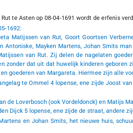
 Rut te Asten op
08-04-1691
wordt de erfenis verd
05-1692
:
ta Matijssen van Rut, Goort Goortsen Verbern
n Antoniske, Mayken Martens, Johan Smits man v
atijssen van Rut. Zij delen de nagelaten goeder
zonder dat uit dat huwelijk kinderen geboren z
aten goederen van Margareta. Hiermee zijn alle v
n aangelag te Ommel
4 lopense
, ene zijde Joost va
van de Loverbosch (ook Vordeldonck) en Matijs Ma
den Dijck
5 lopense
, ene zijde de straat, andere z
 Martens en Johan Smits, het nieuwe huis, schuu