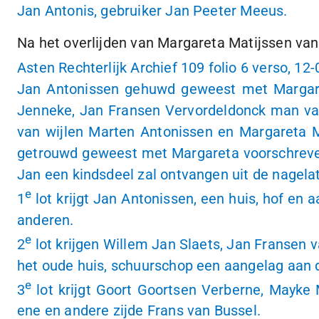
Jan Antonis, gebruiker Jan Peeter Meeus.
Na het overlijden van Margareta Matijssen van
Asten Rechterlijk Archief 109 folio 6 verso,
12-
Jan Antonissen gehuwd geweest met Margare
Jenneke, Jan Fransen Vervordeldonck man va
van wijlen Marten Antonissen en Margareta M
getrouwd geweest met Margareta voorschreven 
Jan een kindsdeel zal ontvangen uit de nagel
e
1
lot krijgt Jan Antonissen, een huis, hof e
anderen.
e
2
lot krijgen Willem Jan Slaets, Jan Fransen 
het oude huis, schuurschop een aangelag aan 
e
3
lot krijgt Goort Goortsen Verberne, Mayke
ene en andere zijde Frans van Bussel.