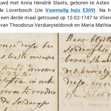
uwd met Anna Hendrik Slaets, geboren te Asten
de Loverbosch (zie
Voormalig huis E309
). Na h
s een derde maal getrouwd op
12-02-1747
te Vlie
 van Theodorus Verdueyseldonck en Maria Mathia