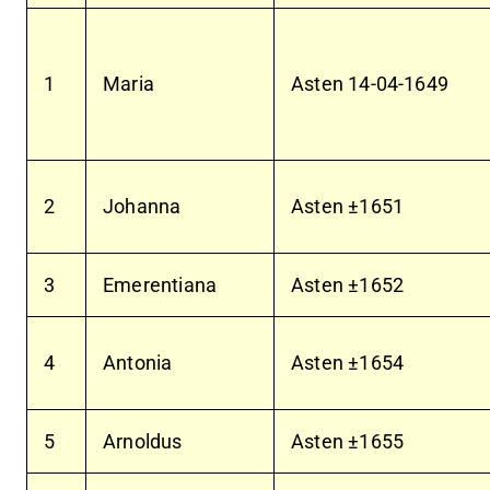
1
Maria
Asten
14-04-1649
2
Johanna
Asten ±1651
3
Emerentiana
Asten ±1652
4
Antonia
Asten ±1654
5
Arnoldus
Asten ±1655