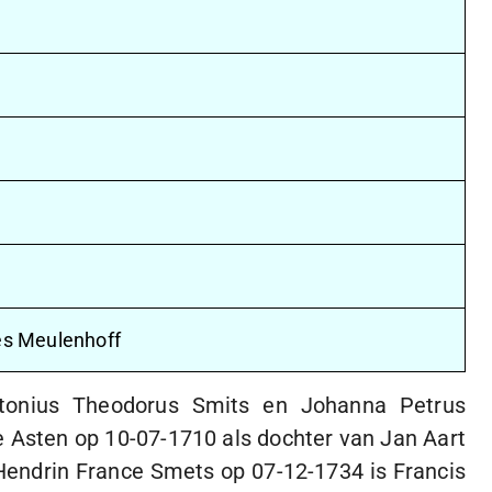
es Meulenhoff
onius Theodorus Smits en Johanna Petrus
e Asten op
10-07-1710
als dochter van Jan Aart
s Hendrin France Smets op
07-12-1734
is Francis