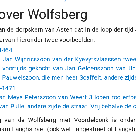
over
Wolfsberg
n de dorpskern van Asten dat in de loop der tijd 
rvan hieronder twee voorbeelden:
1464
:
Jan Wijnricszoon van der Kyevytsvlaessen twee l
voortijds gekocht van Jan Geldenszoon van Uden 
 Pauwelszoon, die men heet Scaffelt, andere zijde
8-1471
:
 Meys Peterszoon van Weert 3 lopen rog erfpach
n Pulle, andere zijde de straat. Vrij behalve de c
g van de Wolfsberg met Voordeldonk is onderd
am Langhstraet (ook wel Langestraet of Langstr