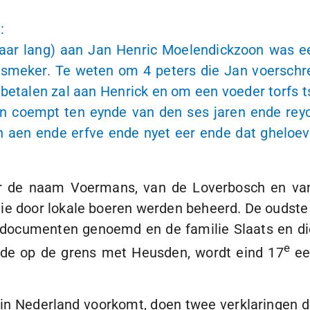
3
:
aar lang) aan Jan Henric Moelendickzoon was ee
rsmeker. Te weten om 4 peters die Jan voerschr
 betalen zal aan Henrick en om een voeder torfs 
 coempt ten eynde van den ses jaren ende reyc
en aen ende erfve ende nyet eer ende dat ghelo
er de naam Voermans, van de Loverbosch en v
ie door lokale boeren werden beheerd. De oudste
e documenten genoemd en de familie Slaats en di
e
nde op de grens met Heusden, wordt eind 17
ee
 in Nederland voorkomt, doen twee verklaringen d