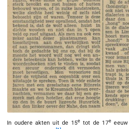
e
e
In oudere akten uit de 15
tot de 17
eeuw z