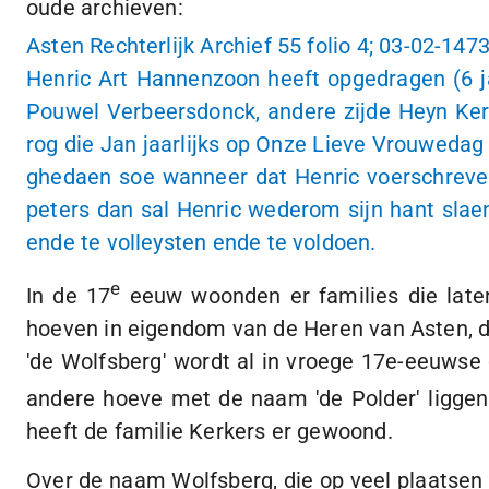
oude archieven:
Asten Rechterlijk Archief 55 folio 4;
03-02-147
Henric Art Hannenzoon heeft opgedragen (6 j
Pouwel Verbeersdonck, andere zijde Heyn Ke
rog die Jan jaarlijks op Onze Lieve Vrouwedag
ghedaen soe wanneer dat Henric voerschreven
peters dan sal Henric wederom sijn hant sla
ende te volleysten ende te voldoen.
e
In de 17
eeuw woonden er families die lat
hoeven in eigendom van de Heren van Asten, d
'de Wolfsberg' wordt al in vroege 17e-eeuws
andere hoeve met de naam 'de Polder' ligge
heeft de familie Kerkers er gewoond.
Over de naam Wolfsberg, die op veel plaatsen