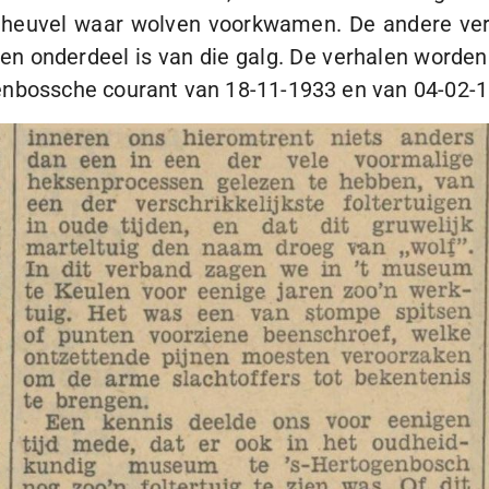
 heuvel waar wolven voorkwamen. De andere verkl
en onderdeel is van die galg. De verhalen worden 
genbossche courant van
18-11-1933
en van
04-02-