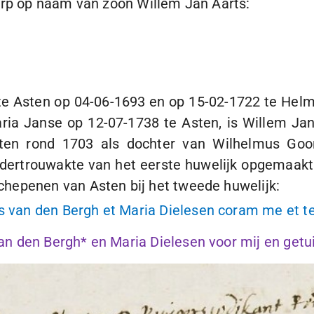
orp op naam van zoon Willem Jan Aarts:
te Asten op
04-06-1693
en op
15-02-1722
te Helm
Maria Janse op
12-07-1738
te Asten, is Willem Ja
ten rond 1703 als dochter van Wilhelmus Goo
ndertrouwakte van het eerste huwelijk opgemaakt 
hepenen van Asten bij het tweede huwelijk:
van den Bergh et Maria Dielesen coram me et te
n den Bergh* en Maria Dielesen voor mij en get