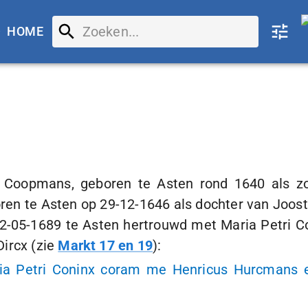
HOME
s Coopmans, geboren te Asten rond 1640 als zo
ren te Asten op
29-12-1646
als dochter van Joo
2-05-1689
te Asten hertrouwd met Maria Petri Co
ircx (zie
Markt 17 en 19
):
ia Petri Coninx coram me Henricus Hurcmans et