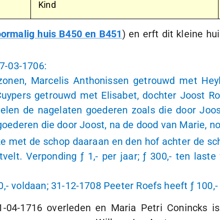
Kind
ormalig huis B450 en B451
) en erft dit kleine h
7-03-1706
:
n zonen, Marcelis Anthonissen getrouwd met H
uypers getrouwd met Elisabet, dochter Joost Ro
delen de nagelaten goederen zoals die door Joos
 goederen die door Joost, na de dood van Marie, no
ke met de schop daaraan en den hof achter de sch
ktvelt. Verponding
ƒ 1,-
per jaar;
ƒ 300,-
ten laste 
0,-
voldaan;
31-12-1708
Peeter Roefs heeft
ƒ 100,-
1-04-1716
overleden en Maria Petri Conincks i