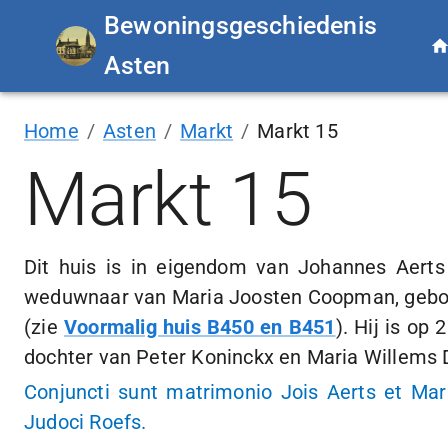
Bewoningsgeschiedenis
Asten
Home
/
Asten
/
Markt
/
Markt 15
Markt 15
Dit huis is in eigendom van Johannes Aert
weduwnaar van Maria Joosten Coopman, gebo
(zie
Voormalig huis B450 en B451
). Hij is op
2
dochter van Peter Koninckx en Maria Willems D
Conjuncti sunt matrimonio Jois Aerts et Mar
Judoci Roefs.