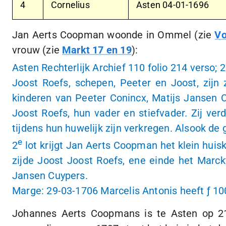
4
Cornelius
Asten
04-01-1696
Jan Aerts Coopman woonde in Ommel (zie
Vo
vrouw (zie
Markt 17 en 19
):
Asten Rechterlijk Archief 110 folio 214 verso;
2
Joost Roefs, schepen, Peeter en Joost, zij
kinderen van Peeter Conincx, Matijs Jansen C
Joost Roefs, hun vader en stiefvader. Zij ver
tijdens hun huwelijk zijn verkregen. Alsook de
e
2
lot krijgt Jan Aerts Coopman het klein huis
zijde Joost Joost Roefs, ene einde het Marc
Jansen Cuypers.
Marge:
29-03-1706
Marcelis Antonis heeft
ƒ 10
Johannes Aerts Coopmans is te Asten op
2