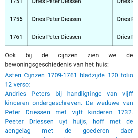
1751
Dries Peter Diessen
Dries Pe
1756
Dries Peter Diessen
Dries Pe
1761
Dries Peter Diessen
Dries Pe
Ook bij de cijnzen zien we de
bewoningsgeschiedenis van het huis:
Asten Cijnzen
1709-1761
bladzijde 120 folio
12 verso:
Andries Peters bij handligtinge van vijff
kinderen ondergeschreven. De weduwe van
Peter Driessen met vijff kinderen 1732.
Peeter Driessen uyt huijs, hoff met de
aengelag met de goederen daer