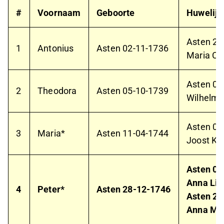
#
Voornaam
Geboorte
Huwelijk
Asten
26
1
Antonius
Asten
02-11-1736
Maria Co
Asten
02
2
Theodora
Asten
05-10-1739
Wilhelmu
Asten
03
3
Maria*
Asten
11-04-1744
Joost Ko
Asten
07
Anna Li
4
Peter*
Asten
28-12-1746
Asten
27
Anna Mar