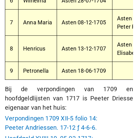
6
Wilhelma
Asten
28-07-1704
Asten
1
7
Anna Maria
Asten
08-12-1705
Peter P
Asten
1
8
Henricus
Asten
13-12-1707
Elisabe
9
Petronella
Asten
18-06-1709
Bij de verpondingen van 1709 en
hoofdgeldlijsten van 1717 is Peeter Driesse
eigenaar van het huis:
Verpondingen 1709 XII-5 folio 14:
Peeter Andriessen.
17-12
ƒ 4-6-6
.