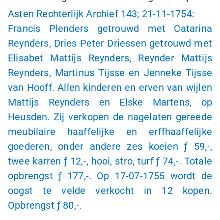
Asten Rechterlijk Archief 143;
21-11-1754:
Francis Plenders getrouwd met Catarina
Reynders, Dries Peter Driessen getrouwd met
Elisabet Mattijs Reynders, Reynder Mattijs
Reynders, Martinus Tijsse en Jenneke Tijsse
van Hooff. Allen kinderen en erven van wijlen
Mattijs Reynders en Elske Martens, op
Heusden. Zij verkopen de nagelaten gereede
meubilaire haaffelijke en erffhaaffelijke
goederen, onder andere zes koeien
ƒ 59,-,
twee karren
ƒ 12,-,
hooi, stro, turf
ƒ 74,-.
Totale
opbrengst
ƒ 177,-
. Op
17-07-1755
wordt de
oogst te velde verkocht in 12 kopen.
Opbrengst
ƒ 80,-
.