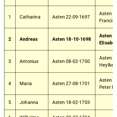
Asten
1
1
Catharina
Asten
22-09-1697
Francis 
Asten
2
2
Andreas
Asten
18-10-1698
Elisabet
Asten
0
3
Antonius
Asten
08-02-1700
Heylke 
Asten
1
4
Maria
Asten
27-08-1701
Peter Pe
5
Johanna
Asten
18-02-1703