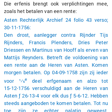
Die erfenis brengt ook verplichtingen mee,
zoals het betalen van een rente:
Asten Rechterlijk Archief 24 folio 43 verso;
30-11-1756:
Den drost, aanlegger contra Rijnder Tijs
Rijnders, Francis Plenders, Dries Peter
Driessen en Martinus van Hooff als erven van
Mattijs Reynders. Betreft de voldoening van
een rente aan de Heren van Asten. Komen
morgen betalen. Op
04-09-1758
zijn zij ieder
e
voor 1⁄5
deel erfgenaam en alzo tot
15-12-1756
verschuldigd aan de Heren van
Asten
ƒ 26-13-4
voor elk dus
ƒ 5-6-12
. Hebben
steeds aangeboden te komen betalen. Tot nu
toe zijn ze echter nalatig geweest.