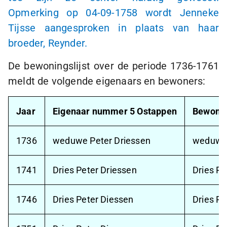
Opmerking op
04-09-1758
wordt Jenneke
Tijsse aangesproken in plaats van haar
broeder, Reynder.
De bewoningslijst over de periode
1736-1761
meldt de volgende eigenaars en bewoners:
Jaar
Eigenaar nummer 5 Ostappen
Bewone
1736
weduwe Peter Driessen
weduwe 
1741
Dries Peter Driessen
Dries Pe
1746
Dries Peter Diessen
Dries Pe