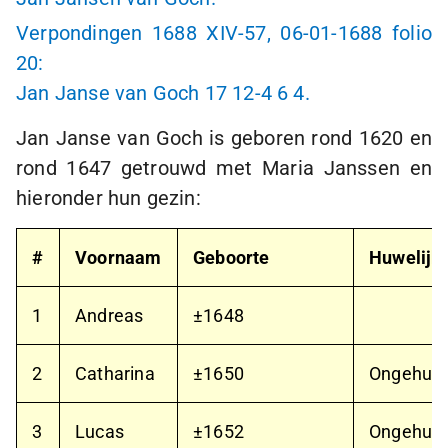
Verpondingen 1688 XIV-57,
06-01-1688
folio
20:
Jan Janse van Goch 17
12-4
6 4.
Jan Janse van Goch is geboren rond 1620 en
rond 1647 getrouwd met Maria Janssen en
hieronder hun gezin:
#
Voornaam
Geboorte
Huwelijk
1
Andreas
±1648
2
Catharina
±1650
Ongehuw
3
Lucas
±1652
Ongehuw