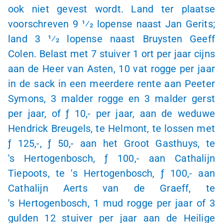
ook niet gevest wordt. Land ter plaatse
voorschreven 9 1⁄2 lopense naast Jan Gerits;
land 3 1⁄2 lopense naast Bruysten Geeff
Colen. Belast met 7 stuiver 1 ort per jaar cijns
aan de Heer van Asten,
10 vat
rogge per jaar
in de sack in een meerdere rente aan Peeter
Symons, 3 malder rogge en 3 malder gerst
per jaar, of
ƒ 10,-
per jaar, aan de weduwe
Hendrick Breugels, te Helmont, te lossen met
ƒ 125,-,
ƒ 50,-
aan het Groot Gasthuys, te
's Hertogenbosch,
ƒ 100,
- aan Cathalijn
Tiepoots, te
's Hertogenbosch,
ƒ 100,-
aan
Cathalijn Aerts van de Graeff, te
's Hertogenbosch,
1 mud rogge per jaar of 3
gulden 12 stuiver per jaar aan de Heilige