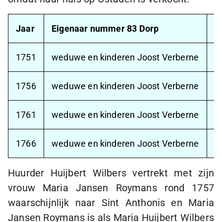
Jaar
Eigenaar nummer 83 Dorp
B
1751
weduwe en kinderen Joost Verberne
H
1756
weduwe en kinderen Joost Verberne
H
1761
weduwe en kinderen Joost Verberne
w
1766
weduwe en kinderen Joost Verberne
w
Huurder Huijbert Wilbers vertrekt met zijn
vrouw Maria Jansen Roymans rond 1757
waarschijnlijk naar
Sint Anthonis
en Maria
Jansen Roymans is als Maria Huijbert Wilbers