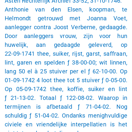
Asten Rechterlijk Archief
33-52
;
31-10-1746
:
Anthonie van den Elsen, koopman, te
Helmondt getrouwd met Joanna Voet,
aanlegger contra Joost Verberne, gedaagde.
Door aanleggers vrouw, zijn voor hun
huwelijk, aan gedaagde geleverd, op
22-09-1741
thee, suiker, rijst, garst, saffraan,
lint, garen en spelden
ƒ 3
8-00-00
; wit linnen,
lang 50 el
à 25
stuiver per el
ƒ 6
2-10-00
. Op
01-09-1742
4 loot thee tot 5 stuiver
ƒ 0
-
05-00
.
Op
05-09-1742
thee, koffie, suiker en lint
ƒ 2
1-13-02
. Totaal
ƒ 1
22-08-02
. Waarop in
termijnen is afbetaald
ƒ 7
1-04-02
. Nog
schuldig
ƒ 5
1-04-02
. Ondanks menighvuldige
civiele en vriendelijke interpellatien is het