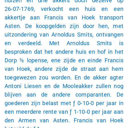
huizen en drie akkers doch dezelve op
26-07-1769
, verkocht een huis en een
akkertje aan Francis van Hoek transport
Asten. De koopgelden zijn door hen, met
uitzondering van Arnoldus Smits, ontvangen
en verdeeld. Met Arnoldus Smits is
besproken dat het andere huis en hof in het
Dorp
½ lopense
, ene zijde en einde Francis
van Hoek, andere zijde de straat aan hem
toegewezen zou worden. En de akker agter
Antoni Liesen en de Mooleakker zullen nog
blijven aan de andere comparanten. De
goederen zijn belast met
ƒ 0
-
10-0
per jaar in
een meerdere rente van
ƒ 1
-
10-0
per jaar aan
den Armen van Asten. Francis van Hoek