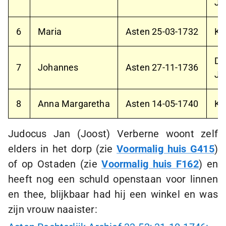
Jo
6
Maria
Asten
25-03-1732
Ki
De
7
Johannes
Asten
27-11-1736
Ja
8
Anna Margaretha
Asten
14-05-1740
Ki
Judocus Jan (Joost) Verberne woont zelf
elders in het dorp (zie
Voormalig huis G415
)
of op Ostaden (zie
Voormalig huis F162
) en
heeft nog een schuld openstaan voor linnen
en thee, blijkbaar had hij een winkel en was
zijn vrouw naaister: