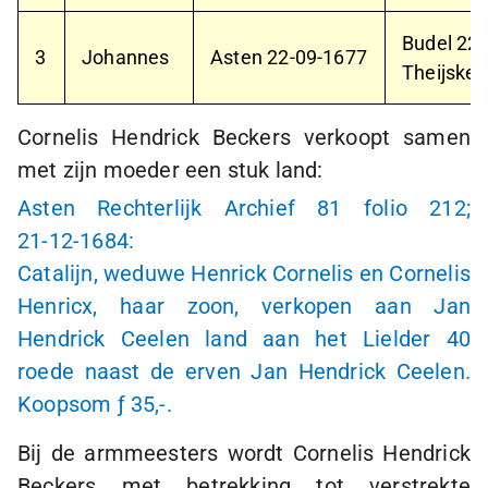
Budel
22-
3
Johannes
Asten
22-09-1677
Theijske
Cornelis Hendrick Beckers verkoopt samen
met zijn moeder een stuk land:
Asten Rechterlijk Archief 81 folio 212;
21-12-1684:
Catalijn, weduwe Henrick Cornelis en Cornelis
Henricx, haar zoon, verkopen aan Jan
Hendrick Ceelen land aan het Lielder 40
roede naast de erven Jan Hendrick Ceelen.
Koopsom
ƒ 35,-.
Bij de armmeesters wordt Cornelis Hendrick
Beckers met betrekking tot verstrekte