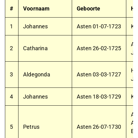
#
Voornaam
Geboorte
Hu
1
Johannes
Asten
01-07-1723
Ki
As
2
Catharina
Asten
26-02-1725
Jo
He
3
Aldegonda
Asten
03-03-1727
Jo
4
Johannes
Asten
18-03-1729
Ki
As
An
5
Petrus
Asten
26-07-1730
Ei