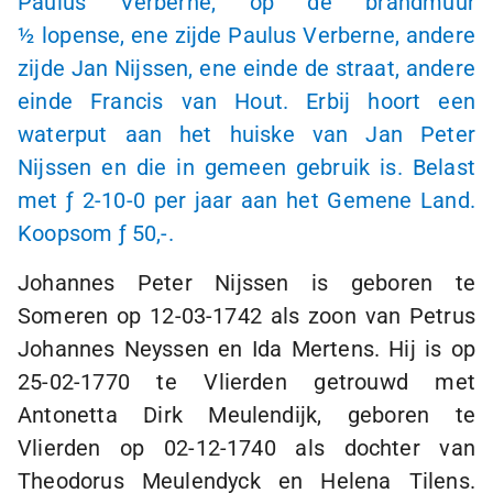
Paulus Verberne, op de brandmuur
½ lopense
, ene zijde Paulus Verberne, andere
zijde Jan Nijssen, ene einde de straat, andere
einde Francis van Hout. Erbij hoort een
waterput aan het huiske van Jan Peter
Nijssen en die in gemeen gebruik is. Belast
met
ƒ 2
-
10-0
per jaar aan het Gemene Land.
Koopsom
ƒ 50,-
.
Johannes Peter Nijssen is geboren te
Someren op
12-03-1742
als zoon van Petrus
Johannes Neyssen en Ida Mertens. Hij is op
25-02-1770
te Vlierden getrouwd met
Antonetta Dirk Meulendijk, geboren te
Vlierden op
02-12-1740
als dochter van
Theodorus Meulendyck en Helena Tilens.