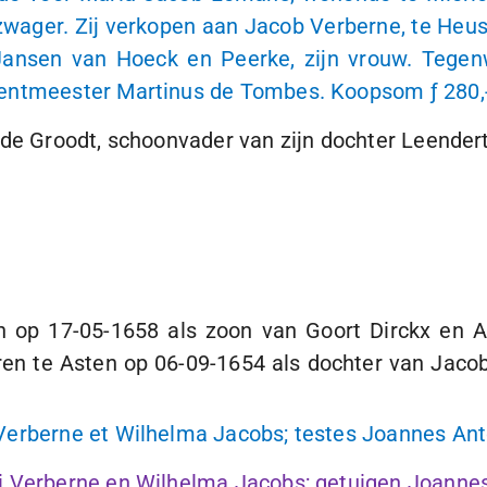
ager. Zij verkopen aan Jacob Verberne, te Heusde
Jansen van Hoeck en Peerke, zijn vrouw. Tege
an rentmeester Martinus de Tombes. Koopsom
ƒ 280,
 de Groodt, schoonvader van zijn dochter Leendert
en op
17-05-1658
als zoon van Goort Dirckx en A
ren te Asten op
06-09-1654
als dochter van Jaco
Verberne et Wilhelma Jacobs; testes Joannes Ant
i Verberne en Wilhelma Jacobs; getuigen Joanne