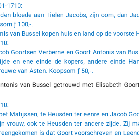
01-1710
:
 den bloede aan Tielen Jacobs, zijn oom, dan Ja
psom
ƒ 100
,-.
nis van Bussel kopen huis en land op de voorste
710
:
b Goortsen Verberne en Goort Antonis van Busse
ijde en ene einde de kopers, andere einde Ha
Vrouwe van Asten. Koopsom
ƒ 50,-
.
ntonis van Bussel getrouwd met Elisabeth Goort
710
:
et Matijssen, te Heusden ter eenre en Jacob Goo
jn vrouw, ook te Heusden ter andere zijde. Zij 
reengekomen is dat Goort voorschreven en Leende