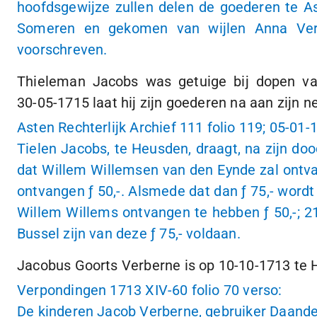
hoofdsgewijze zullen delen de goederen te 
Someren en gekomen van wijlen Anna Verd
voorschreven.
Thieleman Jacobs was getuige bij dopen va
30-05-1715
laat hij zijn goederen na aan zijn 
Asten Rechterlijk Archief 111 folio 119;
05-01-
Tielen Jacobs, te Heusden, draagt, na zijn do
dat Willem Willemsen van den Eynde zal ontvan
ontvangen
ƒ 50,-
. Alsmede dat dan
ƒ 75,-
wordt 
Willem Willems ontvangen te hebben
ƒ 50,-
;
2
Bussel zijn van deze
ƒ 75,-
voldaan.
Jacobus Goorts Verberne is op
10-10-1713
te 
Verpondingen 1713 XIV-60 folio 70 verso:
De kinderen Jacob Verberne, gebruiker Daande