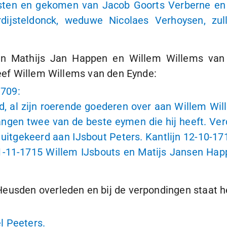
Asten en gekomen van Jacob Goorts Verberne en
ijsteldonck, weduwe Nicolaes Verhoysen, zul
n Mathijs Jan Happen en Willem Willems van d
neef Willem Willems van den Eynde:
1709
:
od, al zijn roerende goederen over aan Willem Wi
gen twee van de beste eymen die hij heeft. Verder
uitgekeerd aan IJsbout Peters. Kantlijn
12-10-17
1-11-1715
Willem IJsbouts en Matijs Jansen Hap
Heusden overleden en bij de verpondingen staat h
l Peeters.