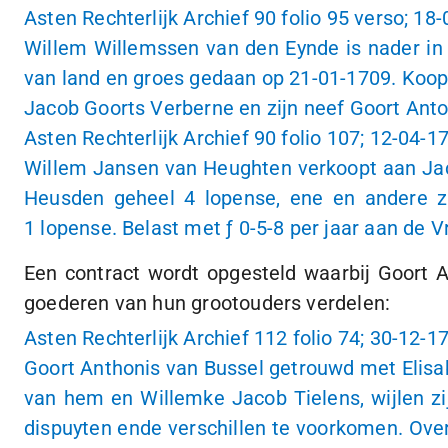
Asten Rechterlijk Archief 90 folio 95 verso;
18-
Willem Willemssen van den Eynde is nader in
van land en groes gedaan op
21-01-1709
. Koo
Jacob Goorts Verberne en zijn neef Goort Anto
Asten Rechterlijk Archief 90 folio 107;
12-04-1
Willem Jansen van Heughten verkoopt aan Jaco
Heusden geheel
4 lopense
, ene en andere z
1 lopense
. Belast met
ƒ 0
-
5-8
per jaar aan de 
Een contract wordt opgesteld waarbij Goort A
goederen van hun grootouders verdelen:
Asten Rechterlijk Archief 112 folio 74;
30-12-1
Goort Anthonis van Bussel getrouwd met Elisab
van hem en Willemke Jacob Tielens, wijlen zi
dispuyten ende verschillen te voorkomen. Ove