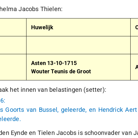
lhelma Jacobs Thielen:
Huwelijk
O
Asten
13-10-1715
Wouter Teunis de Groot
aak het innen van belastingen (setter):
96
:
 Goorts van Bussel, geleerde, en Hendrick Aert 
eleerde.
den Eynde en Tielen Jacobs is schoonvader van J