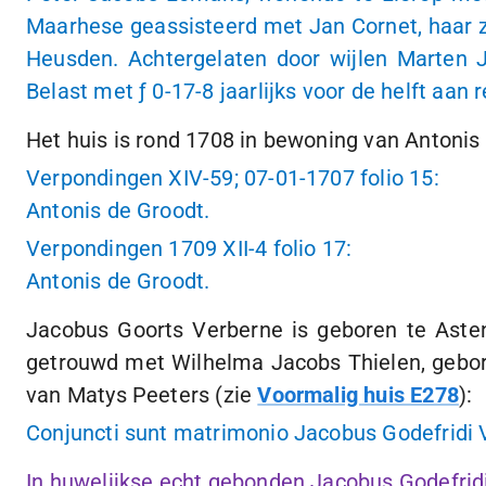
Maarhese geassisteerd met Jan Cornet, haar zw
Heusden. Achtergelaten door wijlen Marten 
Belast met
ƒ 0
-
17-8
jaarlijks voor de helft a
Het huis is rond 1708 in bewoning van Antonis
Verpondingen XIV-59;
07-01-1707
folio 15:
Antonis de Groodt.
Verpondingen 1709 XII-4 folio 17:
Antonis de Groodt.
Jacobus Goorts Verberne is geboren te Ast
getrouwd met Wilhelma Jacobs Thielen, gebo
van Matys Peeters (zie
Voormalig huis E278
):
Conjuncti sunt matrimonio Jacobus Godefridi 
In huwelijkse echt gebonden Jacobus Godefrid