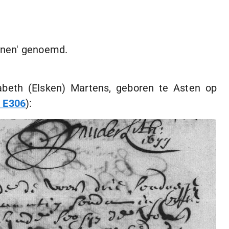
eynen' genoemd.
beth (Elsken) Martens, geboren te Asten op
s E306
):