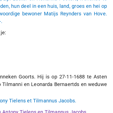
n, hun deel in een huis, land, groes en hei op
nwoordige bewoner Matijs Reynders van Hove.
-
.
je:
nneken Goorts. Hij is op
27-11-1688
te Asten
b Tilmanni en Leonarda Bernaertds en weduwe
ony Tielens et Tilmannus Jacobs.
s Antony Tielens en Tilmannus Jacobs.