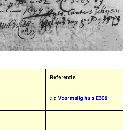
Referentie
zie
Voormalig huis E306