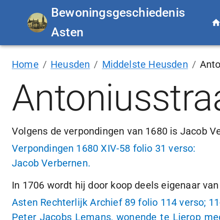
Bewoningsgeschiedenis
Asten
Home
/
Heusden
/
Middelste Heusden
/
Anto
Antoniusstra
Volgens de verpondingen van 1680 is Jacob V
Verpondingen 1680 XIV-58 folio 31 verso:
Jacob Verbernen.
In 1706 wordt hij door koop deels eigenaar van 
Asten Rechterlijk Archief 89 folio 114 verso;
11
Peter Jacobs Lemans, wonende te Lierop med