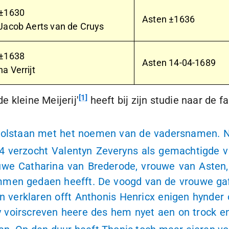
 ±1630
Asten ±1636
Jacob Aerts van de Cruys
 ±1638
Asten
14-04-1689
a Verrijt
1
 kleine Meijerij'
heeft bij zijn studie naar de 
 volstaan met het noemen van de vadersnamen. N
 verzocht Valentyn Zeveryns als gemachtigde 
we Catharina van Brederode, vrouwe van Asten,
mmen gedaen heefft. De voogd van de vrouwe gaf
 verklaren offt Anthonis Henricx enigen hynder o
 voirscreven heere des hem nyet aen on trock e