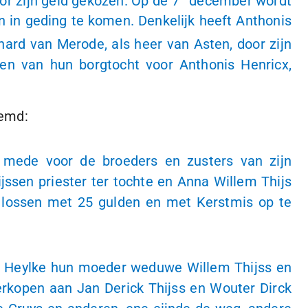
or zijn geld gekozen. Op de 7
december wordt
n in geding te komen. Denkelijk heeft Anthonis
ard van Merode, als heer van Asten, door zijn
en van hun borgtocht voor Anthonis Henricx,
oemd:
mede voor de broeders en zusters van zijn
jssen priester ter tochte en Anna Willem Thijs
ag lossen met 25 gulden en met Kerstmis op te
or Heylke hun moeder weduwe Willem Thijss en
erkopen aan Jan Derick Thijss en Wouter Dirck