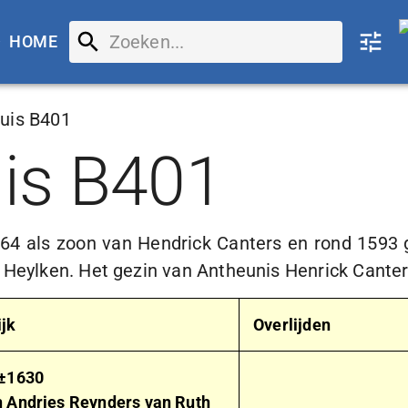
HOME
uis B401
is B401
564 als zoon van Hendrick Canters en rond 1593
 Heylken. Het gezin van Antheunis Henrick Cante
jk
Overlijden
 ±1630
 Andries Reynders van Ruth