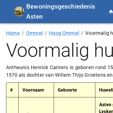
Bewoningsgeschiedenis
Asten
Home
/
Ommel
/
Hoog Ommel
/
Voormalig h
Voormalig hu
Antheunis Henrick Canters is geboren rond 1
1570 als dochter van Willem Thijs Groetens en
#
Voornaam
Geboorte
Huweli
Asten
Lysken