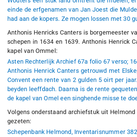
Wouters een stuk land omtrent die muelen, ene
einde de erfgenamen van Jan Joest die Mulders
had aan de kopers. Ze mogen lossen met 30 gul
Anthonis Henricks Canters is borgemeester va
schepen in 1634 en 1639. Anthonis Henrick C
kapel van Ommel:
Asten Rechterlijk Archief 67a folio 67 verso;
16
Anthonis Henrick Canters getrouwd met Elske
Convent een rente van 2 gulden 5 oirt per jaa
beyden leeffdach. Daarna is de rente gequete
de kapel van Omel een singhende misse te doe
Volgens onderstaand archiefstuk uit Helmond
gezeten:
Schepenbank Helmond, Inventarisnummer 38