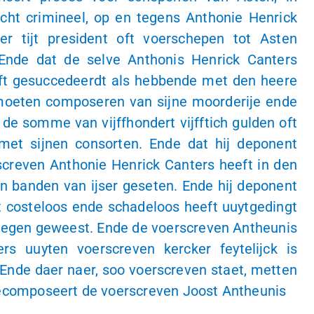
icht crimineel, op en tegens Anthonie Henrick
er tijt president oft voerschepen tot Asten
 Ende dat de selve Anthonis Henrick Canters
ft gesuccedeerdt als hebbende met den heere
moeten composeren van sijne moorderije ende
r de somme van vijffhondert vijfftich gulden oft
met sijnen consorten. Ende dat hij deponent
creven Anthonie Henrick Canters heeft in den
in banden van ijser geseten. Ende hij deponent
 costeloos ende schadeloos heeft uuytgedingt
aegen geweest. Ende de voerscreven Antheunis
rs uuyten voerscreven kercker feytelijck is
 Ende daer naer, soo voerscreven staet, metten
ecomposeert de voerscreven Joost Antheunis