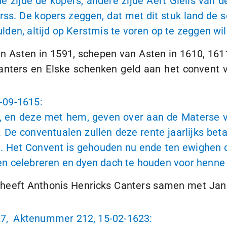
 zijde de kopers, andere zijde Aert Gielis van 
s. De kopers zeggen, dat met dit stuk land de s
den, altijd op Kerstmis te voren op te zeggen w
n Asten in 1591, schepen van Asten in 1610, 1611
anters en Elske schenken geld aan het convent 
-09-1615
:
, en deze met hem, geven over aan de Materse v
r. De conventualen zullen deze rente jaarlijks b
n. Het Convent is gehouden nu ende ten ewighen 
n celebreren en dyen dach te houden voor henne
 heeft Anthonis Henricks Canters samen met Jan
27, Aktenummer 212,
15-02-1623
: