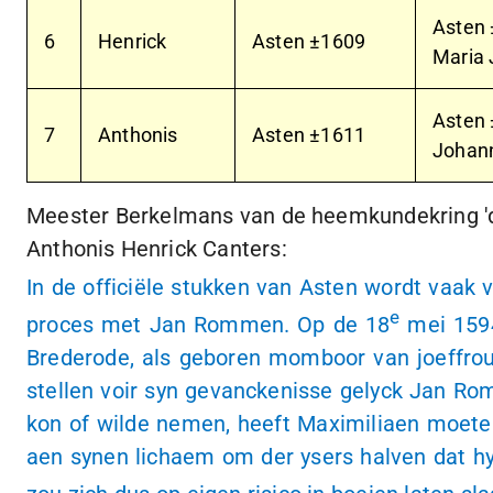
Asten
6
Henrick
Asten ±1609
Maria 
Asten
7
Anthonis
Asten ±1611
Johann
Meester Berkelmans van de heemkundekring 'de
Anthonis Henrick Canters:
In de officiële stukken van Asten wordt vaak
e
proces met Jan Rommen. Op de 18
mei 1594
Brederode, als geboren momboor van joeffrou
stellen voir syn gevanckenisse gelyck Jan Ro
kon of wilde nemen, heeft Maximiliaen moeten
aen synen lichaem om der ysers halven dat hy