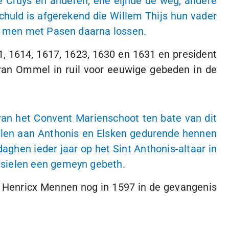
de Cruys en anderen, ene eijnde de weg, andere
chuld is afgerekend die Willem Thijs hun vader
il men met Pasen daarna lossen.
, 1614, 1617, 1623, 1630 en 1631 en president
van Ommel in ruil voor eeuwige gebeden in de
an het Convent Marienschoot ten bate van dit
etalen aan Anthonis en Elsken gedurende hennen
daghen ieder jaar op het
Sint Anthonis
-altaar in
 sielen een gemeyn gebeth.
 Henricx Mennen nog in 1597 in de gevangenis