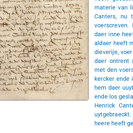
materie van l
Canters, nu t
voerscreven.
daer inne hee
aldaer heeft 
dieverije, voe
daer ontrent 
met den voers
kercker ende 
hem daer uuyt
ende los gesl
Henrick Cante
uytgebraeckt.
heere heeft g