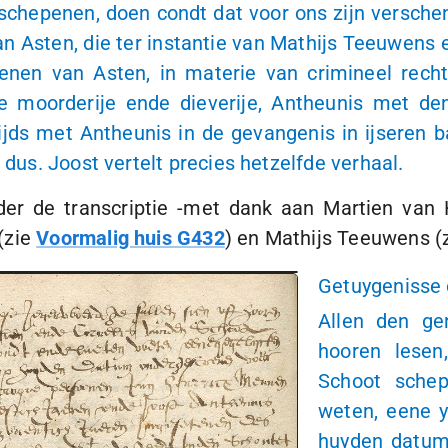
 schepenen, doen condt dat voor ons zijn versch
 Asten, die ter instantie van Mathijs Teeuwens en
enen van Asten, in materie van crimineel recht
ge moorderije ende dieverije, Antheunis met d
ds met Antheunis in de gevangenis in ijseren b
 dus. Joost vertelt precies hetzelfde verhaal.
der de transcriptie -met dank aan Martien van
(zie
Voormalig huis G432
) en Mathijs Teeuwens (
Getuygenisse 
Allen den ge
hooren lesen
Schoot sche
weten, eene y
huyden datum