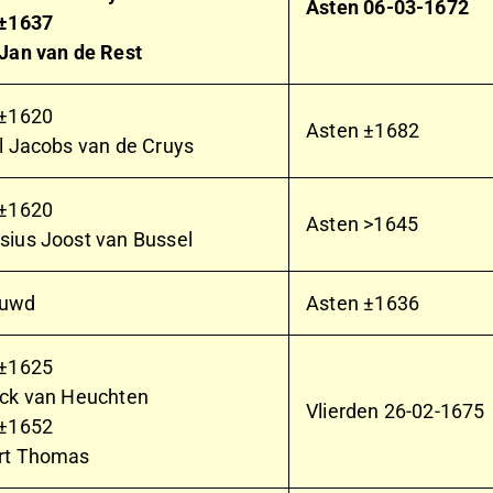
Asten
06-03-1672
 ±1637
Jan van de Rest
 ±1620
Asten ±1682
l Jacobs van de Cruys
 ±1620
Asten >1645
ius Joost van Bussel
uwd
Asten ±1636
 ±1625
ck van Heuchten
Vlierden
26-02-1675
 ±1652
rt Thomas