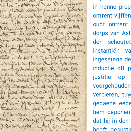
in henne pro
ontrent vijff
oudt ontrent
dorps van Ast
den schoute
instantiën 
ingesetene de
inductie oft
justitie op
voorgehouden 
vercleren, t
gedaene eede
hem deponent 
dat hij in de
heeft gesust