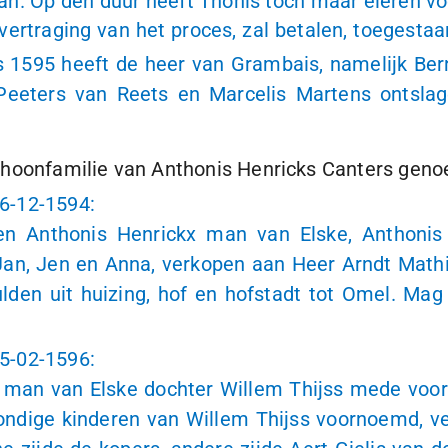
laan. Op den duur heeft Thonis toch maar eieren vo
vertraging van het proces, zal betalen, toegestaa
 1595 heeft de heer van Grambais, namelijk Bern
Peeters van Reets en Marcelis Martens ontslag
choonfamilie van Anthonis Henricks Canters gen
6-12-1594:
 Anthonis Henrickx man van Elske, Anthonis 
 Jan, Jen en Anna, verkopen aan Heer Arndt Mathi
 gulden uit huizing, hof en hofstadt tot Omel. M
5-02-1596:
ls man van Elske dochter Willem Thijss mede vo
mondige kinderen van Willem Thijss voornoemd, v