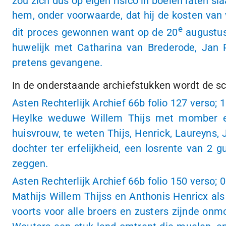
zou zich dus op eigen risico in boeien laten s
hem, onder voorwaarde, dat hij de kosten van 
e
dit proces gewonnen want op de 20
augustus
huwelijk met Catharina van Brederode, Jan 
pretens gevangene.
In de onderstaande archiefstukken wordt de s
Asten Rechterlijk Archief 66b folio 127 verso;
1
Heylke weduwe Willem Thijs met momber en
huisvrouw, te weten Thijs, Henrick, Laureyns,
dochter ter erfelijkheid, een losrente van 2
zeggen.
Asten Rechterlijk Archief 66b folio 150 verso;
0
Mathijs Willem Thijss en Anthonis Henricx a
voorts voor alle broers en zusters zijnde on