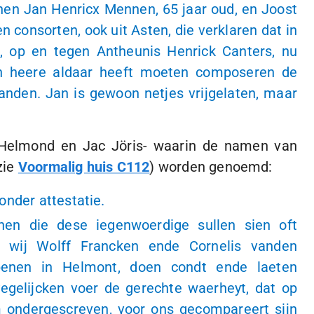
enen Jan Henricx Mennen, 65 jaar oud, en Joost
 consorten, ook uit Asten, die verklaren dat in
, op en tegen Antheunis Henrick Canters, nu
en heere aldaar heeft moeten composeren de
anden. Jan is gewoon netjes vrijgelaten, maar
 Helmond en Jac Jöris- waarin de namen van
zie
Voormalig huis C112
) worden genoemd:
onder attestatie.
nen die dese iegenwoerdige sullen sien oft
, wij Wolff Francken ende Cornelis vanden
penen in Helmont, doen condt ende laeten
egelijcken voer de gerechte waerheyt, dat op
 ondergescreven, voor ons gecompareert sijn