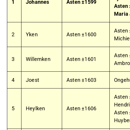
1
Johannes
Asten ±1599
Asten
Maria 
Asten
2
Yken
Asten ±1600
Michie
Asten
3
Willemken
Asten ±1601
Ambros
4
Joest
Asten ±1603
Ongeh
Asten
Hendri
5
Heylken
Asten ±1606
Asten
Huybe