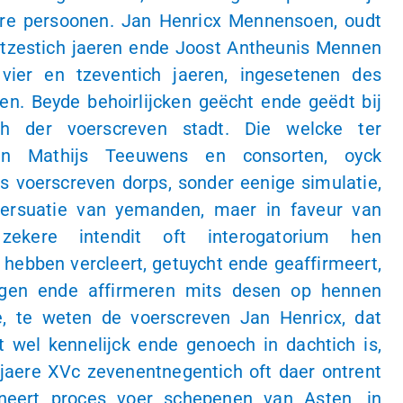
pre persoonen. Jan Henricx Mennensoen, oudt
entzestich jaeren ende Joost Antheunis Mennen
 vier en tzeventich jaeren, ingesetenen des
en. Beyde behoirlijcken geëcht ende geëdt bij
th der voerscreven stadt. Die welcke ter
van Mathijs Teeuwens en consorten, oyck
s voerscreven dorps, sonder eenige simulatie,
 persuatie van yemanden, maer in faveur van
 zekere intendit oft interogatorium hen
hebben vercleert, getuycht ende geaffirmeert,
uygen ende affirmeren mits desen op hennen
, te weten de voerscreven Jan Henricx, dat
wel kennelijck ende genoech in dachtich is,
n jaere XVc zevenentnegentich oft daer ontrent
ineert proces voer schepenen van Asten, in