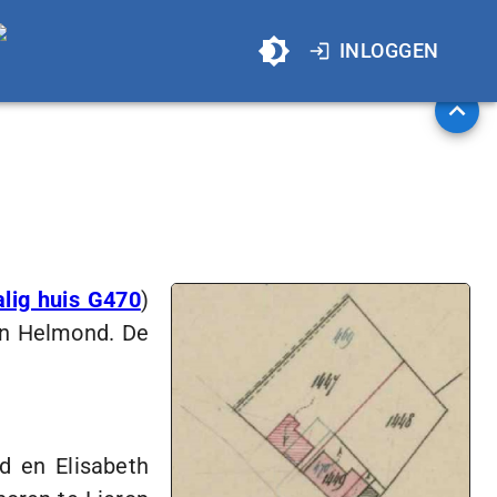
INLOGGEN
lig huis G470
)
an Helmond. De
 en Elisabeth