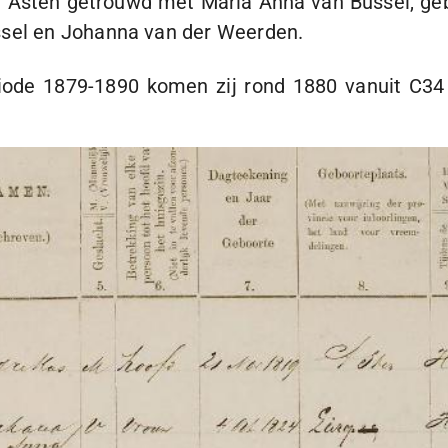
 Asten getrouwd met Maria Anna van Bussel, geb
ssel en Johanna van der Weerden.
riode
1879-1890
komen zij rond 1880 vanuit C34