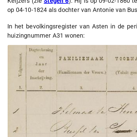
Keijzers (zie
Stegen 6
). Hij is op
09-02-1860
te
op
04-10-1824
als dochter van Antonie van Bu
In het bevolkingsregister van Asten in de pe
huizingnummer A31 wonen: