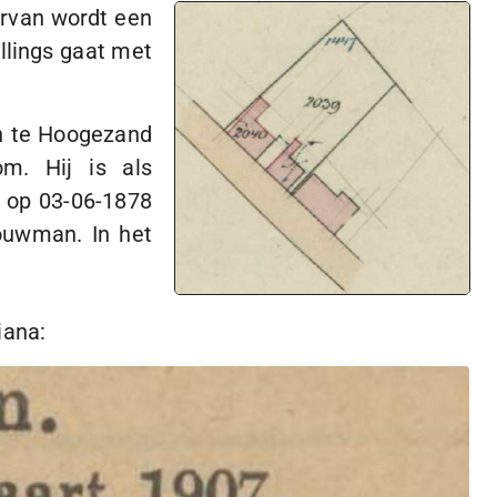
ervan wordt een
llings gaat met
n te Hoogezand
m. Hij is als
n op
03-06-1878
ouwman. In het
iana: