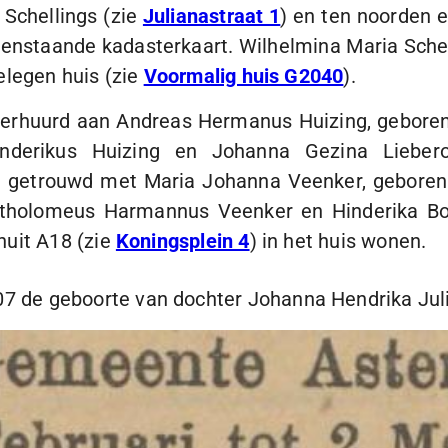
 Schellings (zie
Julianastraat 1
) en ten noorden 
evenstaande kadasterkaart. Wilhelmina Maria Sche
elegen huis (zie
Voormalig huis G2040
).
 verhuurd aan Andreas Hermanus Huizing, gebore
derikus Huizing en Johanna Gezina Liebero
 getrouwd met Maria Johanna Veenker, gebore
rtholomeus Harmannus Veenker en Hinderika B
nuit A18 (zie
Koningsplein 4
) in het huis wonen.
07
de geboorte van dochter Johanna Hendrika Jul