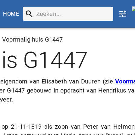
HOME
Voormalig huis G1447
uis G1447
n eigendom van Elisabeth van Duuren (zie
Voorma
er G1447 gebouwd in opdracht van Hendrikus v
weer.
n op
21-11-1819
als zoon van Peter van Helmond