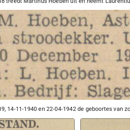
38
treedt Martinus Hoeben uit en neemt Laurentiu
39
,
14-11-1940
en
22-04-1942
de geboortes van zo