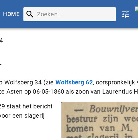
HOME
4
4
op Wolfsberg 34 (zie
Wolfsberg 62
, oorspronkelij
te Asten op
06-05-1860
als zoon van Laurentius H
29
staat het bericht
oor een slagerij