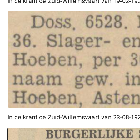
In de krant de
Zuid-Willemsvaart
van
19-02-19
In de krant de
Zuid-Willemsvaart
van
23-08-19