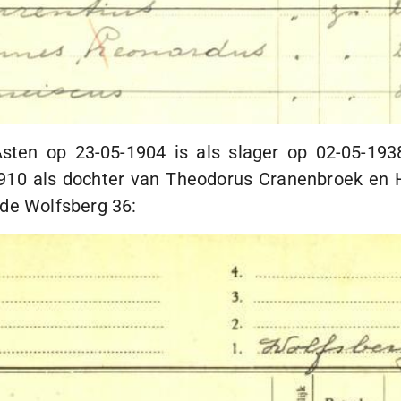
 Asten op
23-05-1904
is als slager op
02-05-193
910
als dochter van Theodorus Cranenbroek en He
de Wolfsberg 36: