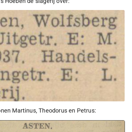
s Hoeben de slagerij over:
nen Martinus, Theodorus en Petrus: