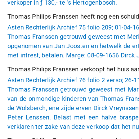
verkoper in
ƒ 130,-
te
's Hertogenbosch
.
Thomas Philips Franssen heeft nog een schuld 
Asten Rechterlijk Archief 75 folio 209;
01-04-1
Thomas Franssen getrouwd geweest met Merie,
opgenomen van Jan Joosten en hetwelk de erf
met intrest, betalen. Marge:
08-09-1656
Dirck 
Thomas Philips Franssen verkoopt het huis aa
Asten Rechterlijk Archief 76 folio 2 verso;
26-1
Thomas Franssen getrouwd geweest met Marie,
van de onmondige kinderen van Thomas Fransse
de Wolsberch, ene zijde erven Dirck Vreynssen,
Peter Lenssen. Belast met een halve braspen
verklaren ter zake van deze verkoop dat het n