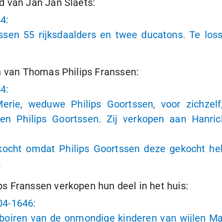
d van Jan Jan Slaets:
44
:
ssen 55 rijksdaalders en twee ducatons. Te l
n van Thomas Philips Franssen:
44
:
e, weduwe Philips Goortssen, voor zichzelf,
n Philips Goortssen. Zij verkopen aan Hanri
cht omdat Philips Goortssen deze gekocht hebb
.
s Franssen verkopen hun deel in het huis:
04-1646
:
boiren van de onmondige kinderen van wijlen Ma