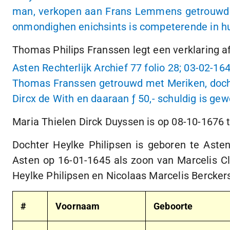
man, verkopen aan Frans Lemmens getrouwd m
onmondighen enichsints is competerende in huis
Thomas Philips Franssen legt een verklaring af
Asten Rechterlijk Archief 77 folio 28;
03-02-16
Thomas Franssen getrouwd met Meriken, docht
Dircx de With en daaraan
ƒ 50,-
schuldig is gew
Maria Thielen Dirck Duyssen is op
08-10-1676
t
Dochter Heylke Philipsen is geboren te Ast
Asten op
16-01-1645
als zoon van Marcelis C
Heylke Philipsen en Nicolaas Marcelis Bercker
#
Voornaam
Geboorte