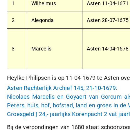
1
Wilhelmus
Asten
11-04-1671
2
Alegonda
Asten
28-07-1675
3
Marcelis
Asten
14-04-1678
Heylke Philipsen is op
11-04-1679
te Asten ove
Asten Rechterlijk Archief 145;
21-10-1679
:
Nicolaes Marcelis en Goyaert van Gorcum al
Peters, huis, hof, hofstad, land en groes in d
Groesgeld
ƒ 24,-
jaarlijks Korenpacht
2 vat
jaarl
Bij de verpondingen van 1680 staat schoonzoon