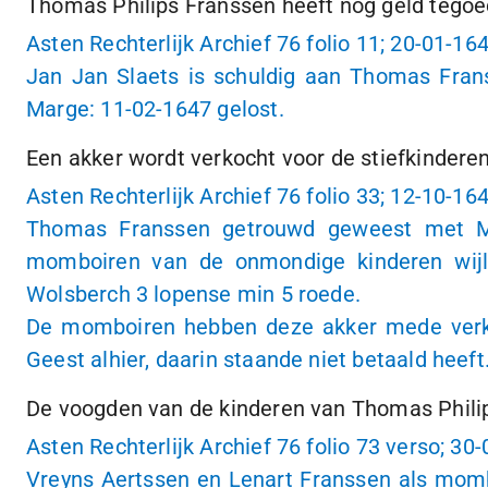
Thomas Philips Franssen heeft nog geld tegoe
Asten Rechterlijk Archief 76 folio 11;
20-01-16
Jan Jan Slaets is schuldig aan Thomas Fran
Marge:
11-02-1647
gelost.
Een akker wordt verkocht voor de stiefkindere
Asten Rechterlijk Archief 76 folio 33;
12-10-16
Thomas Franssen getrouwd geweest met Meri
momboiren van de onmondige kinderen wijle
Wolsberch
3 lopense
min
5 roede
.
De momboiren hebben deze akker mede verko
Geest alhier, daarin staande niet betaald heeft
De voogden van de kinderen van Thomas Philip
Asten Rechterlijk Archief 76 folio 73 verso;
30-
Vreyns Aertssen en Lenart Franssen als mom