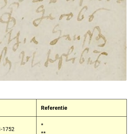
Referentie
*
3-1752
**