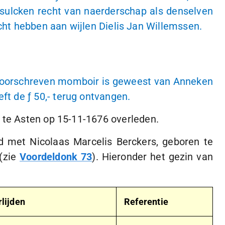
ulcken recht van naerderschap als denselven
cht hebben aan wijlen Dielis Jan Willemssen.
 voorschreven momboir is geweest van Anneken
eft de
ƒ 50,-
terug ontvangen.
 te Asten op
15-11-1676
overleden.
 met Nicolaas Marcelis Berckers, geboren te
(zie
Voordeldonk 73
). Hieronder het gezin van
lijden
Referentie