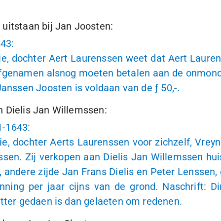
uitstaan bij Jan Joosten:
643
:
 dochter Aert Laurenssen weet dat Aert Laurenss
genamen alsnog moeten betalen aan de onmondige 
Janssen Joosten is voldaan van de
ƒ 50,-
.
n Dielis Jan Willemssen:
1-1643
:
 dochter Aerts Laurenssen voor zichzelf, Vrey
n. Zij verkopen aan Dielis Jan Willemssen huis
 andere zijde Jan Frans Dielis en Peter Lenssen,
ning per jaar cijns van de grond. Naschrift: D
utter gedaen is dan gelaeten om redenen.