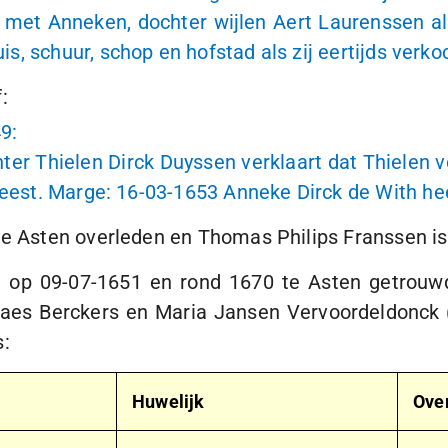
et Anneken, dochter wijlen Aert Laurenssen als
, schuur, schop en hofstad als zij eertijds verko
:
49
:
er Thielen Dirck Duyssen verklaart dat Thielen
eest. Marge:
16-03-1653
Anneke Dirck de With he
e Asten overleden en Thomas Philips Franssen is
en op
09-07-1651
en rond 1670 te Asten getrouwd
laes Berckers en Maria Jansen Vervoordeldonck 
s:
Huwelijk
Over