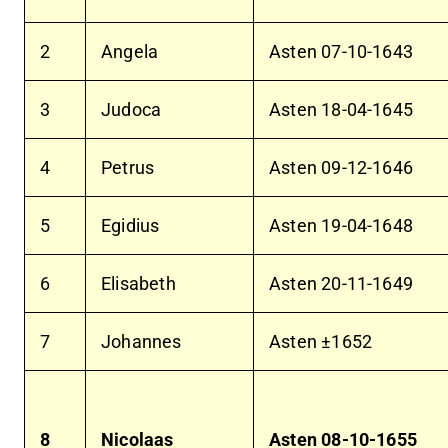
2
Angela
Asten
07-10-1643
3
Judoca
Asten
18-04-1645
4
Petrus
Asten
09-12-1646
5
Egidius
Asten
19-04-1648
6
Elisabeth
Asten
20-11-1649
7
Johannes
Asten ±1652
8
Nicolaas
Asten
08-10-1655