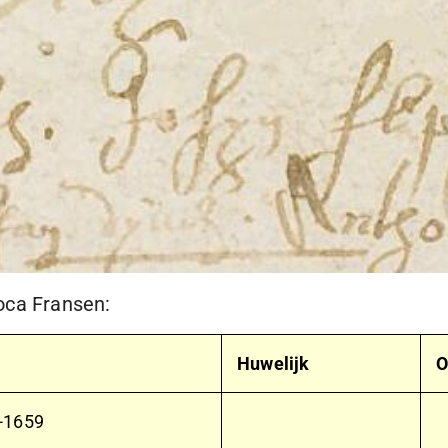
oca Fransen:
Huwelijk
O
-1659