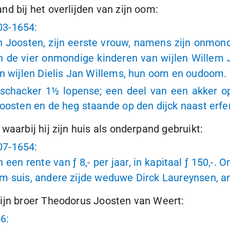
d bij het overlijden van zijn oom:
03-1654
:
Joosten, zijn eerste vrouw, namens zijn onmondi
n de vier onmondige kinderen van wijlen Willem
an wijlen Dielis Jan Willems, hun oom en oudoom.
 Oschacker
1½ lopense
; een deel van een akker 
oosten en de heg staande op den dijck naast erfe
aarbij hij zijn huis als onderpand gebruikt:
07-1654
:
en een rente van
ƒ 8,-
per jaar, in kapitaal
ƒ 150,-
. O
m suis, andere zijde weduwe Dirck Laureynsen, an
zijn broer Theodorus Joosten van Weert:
56
: