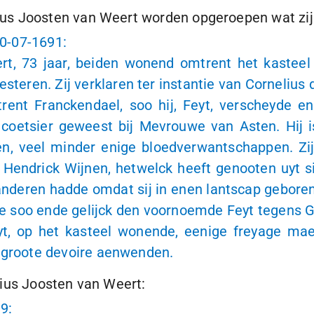
s Joosten van Weert worden opgeroepen wat zij 
0-07-1691
:
ert, 73 jaar, beiden wonend omtrent het kastee
en. Zij verklaren ter instantie van Cornelius de
ent Franckendael, soo hij, Feyt, verscheyde en
 coetsier geweest bij Mevrouwe van Asten. Hij 
en, veel minder enige bloedverwantschappen. Zi
endrick Wijnen, hetwelck heeft genooten uyt si
nderen hadde omdat sij in enen lantscap geboren
soo ende gelijck den voornoemde Feyt tegens G
Feyt, op het kasteel wonende, eenige freyage 
groote devoire aenwenden.
dius Joosten van Weert:
99
: