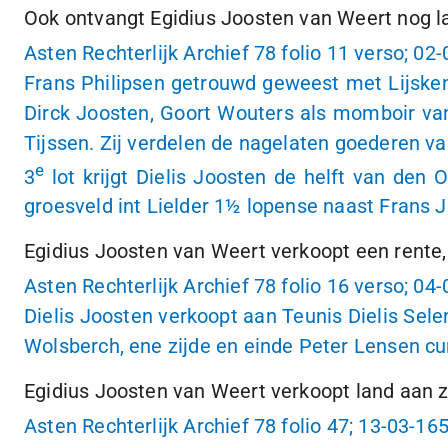
Ook ontvangt Egidius Joosten van Weert nog lan
Asten Rechterlijk Archief 78 folio 11 verso;
02-
Frans Philipsen getrouwd geweest met Lijsken 
Dirck Joosten, Goort Wouters als momboir va
Tijssen. Zij verdelen de nagelaten goederen v
e
3
lot krijgt Dielis Joosten de helft van den
groesveld int Lielder
1½ lopense
naast Frans J
Egidius Joosten van Weert verkoopt een rente, w
Asten Rechterlijk Archief 78 folio 16 verso;
04-
Dielis Joosten verkoopt aan Teunis Dielis Sel
Wolsberch, ene zijde en einde Peter Lensen cu
Egidius Joosten van Weert verkoopt land aan 
Asten Rechterlijk Archief 78 folio 47;
13-03-16