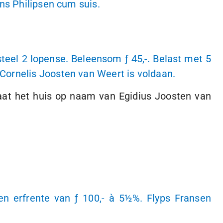
ns Philipsen cum suis.
steel
2 lopense
. Beleensom
ƒ 45,-
. Belast met 5
 Cornelis Joosten van Weert is voldaan.
aat het huis op naam van Egidius Joosten van
een erfrente van
ƒ 100,-
à 5
½%. Flyps Fransen