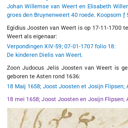
Johan Willemse van Weert en Elisabeth Wille
groes den Bruynenweert
40 roede
. Koopsom
ƒ 
Egidius Joosten van Weert is op
17-11-1700
te
Weert als eigenaar:
Verpondingen XIV-59;
07-01-1707
folio 18:
De kinderen Dielis van Weert.
Zoon Judocus Jelis Joosten van Weert is g
geboren te Asten rond 1636:
18 Maij 1658; Joost Joosten et Josijn Flipsen; 
18 mei 1658; Joost Joosten en Josijn Flipsen; 