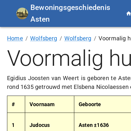
Bewoningsgeschiedenis
Asten
Home
/
Wolfsberg
/
Wolfsberg
/
Voormalig h
Voormalig h
Egidius Joosten van Weert is geboren te Ast
rond 1635 getrouwd met Elsbena Nicolaessen e
#
Voornaam
Geboorte
1
Judocus
Asten ±1636