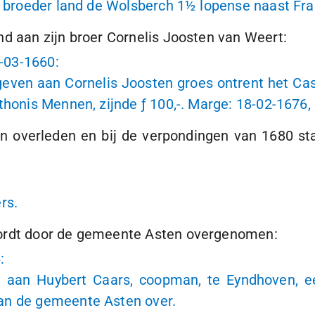
jn broeder land de Wolsberch
1½ lopense
naast Fra
nd aan zijn broer Cornelis Joosten van Weert:
-03-1660
:
egeven aan Cornelis Joosten groes ontrent het Ca
nthonis Mennen, zijnde
ƒ 100,-
. Marge:
18-02-1676
,
n overleden en bij de verpondingen van 1680 st
rs.
wordt door de gemeente Asten overgenomen:
6
:
en aan Huybert Caars, coopman, te Eyndhoven, 
an de gemeente Asten over.