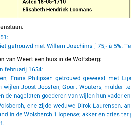
Asten
18-05-1710
Elisabeth Hendrick Loomans
penstaan:
651
:
griet getrouwd met Willem Joachims
ƒ 75,-
à 5
%. Te
ten van Weert een huis in de Wolfsberg:
en februarij 1654:
osten, Frans Philipsen getrouwd geweest met Li
 wijlen Joost Joosten, Goort Wouters, mulder t
len de nagelaten goederen van wijlen hun vader e
e Wolsberch, ene zijde weduwe Dirck Laurensen, 
land in de Wolsberch
1 lopense
; akker en dries te
f.