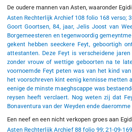
De oudere mannen van Asten, waaronder Egidiu
Asten Rechterlijk Archief 108 folio 168 verso;
3
Goort Goortsen, 84, jaar, Jelis Joost van We
Borgemeesteren en tegenwoordig gemeyntmeester
gekent hebben seeckere Feyt, geboortigh ontr
attestanten. Deze Feyt is verscheidene jaren
zonder vrouw of wettige geboorten na te lat
voornoemde Feyt peten was van het kind van H
het voorschreven kint eenig kennisse metten a
eenige de minste maeghscappe was bestaende 
reysen heeft verclaert. Nog weten zij dat 
Bonaventura van der Weyden ende daeromme 
Een neef en een nicht verkopen groes aan Egi
Asten Rechterlijk Archief 88 folio 99;
21-09-16