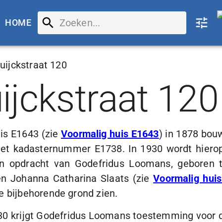
HOME
uijckstraat 120
ijckstraat 120
is E1643 (zie
Voormalig huis E1643
) in 1878 bou
 met kadasternummer E1738. In 1930 wordt hiero
 opdracht van Godefridus Loomans, geboren 
n Johanna Catharina Slaats (zie
Voormalig hui
e bijbehorende grond zien.
30
krijgt Godefridus Loomans toestemming voor 