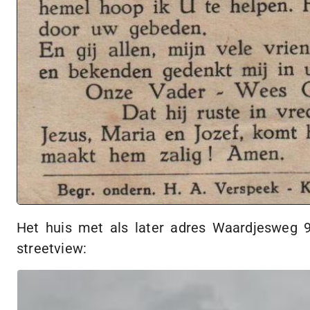
Het huis met als later adres Waardjesweg 9
streetview: