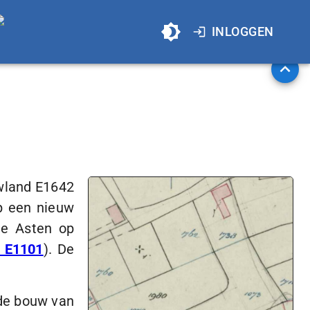
INLOGGEN
wland E1642
p een nieuw
te Asten op
s E1101
). De
de bouw van