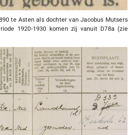
890
te Asten als dochter van Jacobus Mutsers
eriode
1920-1930
komen zij vanuit D78a (zie