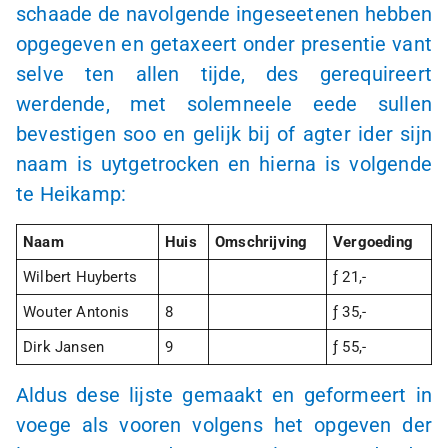
schaade de navolgende ingeseetenen hebben
opgegeven en getaxeert onder presentie vant
selve ten allen tijde, des gerequireert
werdende, met solemneele eede sullen
bevestigen soo en gelijk bij of agter ider sijn
naam is uytgetrocken en hierna is volgende
te Heikamp:
Naam
Huis
Omschrijving
Vergoeding
Wilbert Huyberts
ƒ 21,-
Wouter Antonis
8
ƒ 35,-
Dirk Jansen
9
ƒ 55,-
Aldus dese lijste gemaakt en geformeert in
voege als vooren volgens het opgeven der