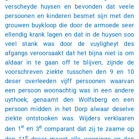
verscheyde huysen en bevonden dat veele
persoonen en kinderen besmet sijn met den
grouwen buykloop die door de armoede seer
ellendig krank lagen en dat in de huysen soo
veel stank was door de vuyligheyt des
afgangs veroorsaakt dat het bijna niet is om
aldaar in te gaan off te blijven, zijnde de
voorschreven ziekte tusschen den 9 en 10
deser overleeden vijff persoonen waarvan
een persoon woonachtig was in een andere
uythoek, genaamt den Wolfsberg en een
persoon midden in het Dorp alwaar deselve
ziekte ontstooken was. Wijders verklaaren
e
e
den
1
en
3
comparant dat zij te zaame op
e
den 11
deser meest alle wooninge op den